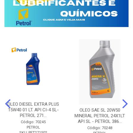
OLEO DIESEL EXTRA PLUS
15W40 01 LT. API CI-4 SL-
OLEO SAE SL 20W50
PETROL 271...
MINERAL PETROL 24X1LT
API SL - PETROL 386...
Código: 70245
PETROL
Código: 70248
SKU: PET271502