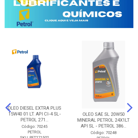
OLEO DIESEL EXTRA PLUS
15W40 01 LT. API CI-4 SL-
OLEO SAE SL 20W50
PETROL 271...
MINERAL PETROL 24X1LT
API SL - PETROL 386...
Código: 70245
PETROL
Código: 70248
SKU: PET271502