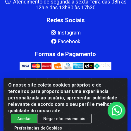
Atendimento de segunda a sexta-feira das 08h às
12h e das 13h30 às 17h30
Redes Sociais
Instagram
Facebook
Formas de Pagamento
O nosso site coleta cookies próprios e de
CBP MACEDO COMERCIO PEÇAS LTDA Matriz - av Mauro
terceiros para proporcionar uma experiência
Miranda Madureira, 1249 - Coramara , Cachoeiro de
personalizada ao usuário, apresentar publicidade
Itapemirim/ES - CEP 29.311-310 - CNPJ 00.502.680/0001-41
relevante de acordo com o seu perfil e melhorar a
qualidade do nosso site.
Aceitar
Negar não essenciais
Preferências de Cookies