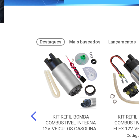
Destaques
Mais buscados
Lançamentos
FREIOS DOT 3
KIT REFIL BOMBA
KIT REFIL
PARAFLU -
COMBUSTIVEL INTERNA
COMBUSTIV
02 PARAFLU
12V VEICULOS GASOLINA -
FLEX 12V VE
...
o: 74435
Código