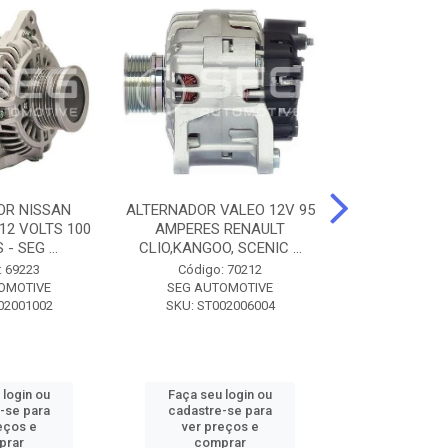
OR NISSAN
ALTERNADOR VALEO 12V 95
ALTERNADOR 
 12 VOLTS 100
AMPERES RENAULT
SEM POLIA A
- SEG ...
CLIO,KANGOO, SCENIC ...
8500 - SF
: 69223
Código: 70212
Código:
OMOTIVE
SEG AUTOMOTIVE
SEG AUT
02001002
SKU: ST002006004
SKU: SF0
 login ou
Faça seu login ou
Faça seu 
-se para
cadastre-se para
cadastre
eços e
ver preços e
ver pr
prar
comprar
comp