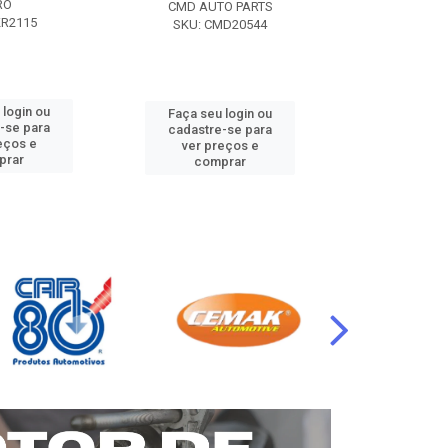
RO
CMD AUTO PARTS
CMD AUT
KR2115
SKU: CMD20544
SKU: CM
 login ou
Faça seu login ou
Faça seu 
-se para
cadastre-se para
cadastre
eços e
ver preços e
ver pr
prar
comprar
comp