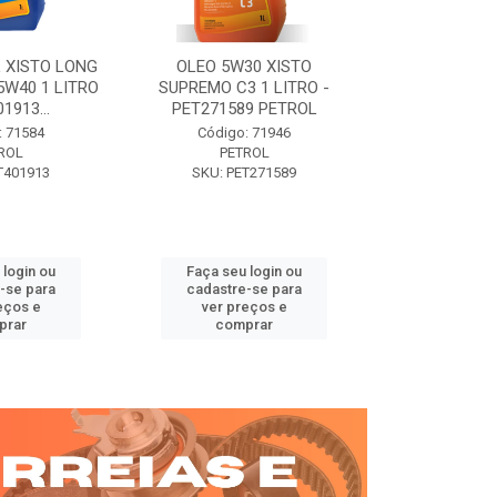
 XISTO LONG
OLEO 5W30 XISTO
OLEO DIESEL
15W40 1 LITRO
SUPREMO C3 1 LITRO -
15W40 01 LT. 
1913...
PET271589 PETROL
PETROL 
: 71584
Código: 71946
Código:
ROL
PETROL
PET
T401913
SKU: PET271589
SKU: PE
 login ou
Faça seu login ou
Faça seu 
-se para
cadastre-se para
cadastre
eços e
ver preços e
ver pr
prar
comprar
comp