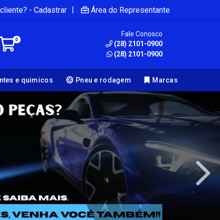
|
cliente? - Cadastrar
Área do Representante
Fale Conosco
0
(28) 2101-0900
(28) 2101-0900
antes e quimicos
Pneu e rodagem
Marcas