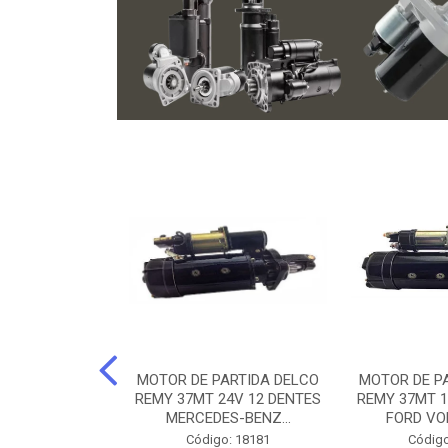
ARTIDA BOSCH
MOTOR DE PARTIDA DELCO
MOTOR DE P
NTES MANCAL
REMY 37MT 24V 12 DENTES
REMY 37MT 1
ERCEDES-...
MERCEDES-BENZ...
FORD VO
o: 74219
Código: 18181
Código