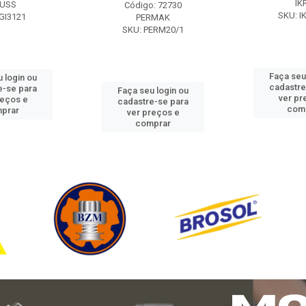
IK
USS
Código: 72730
SKU: I
GI3121
PERMAK
SKU: PERM20/1
Faça seu
 login ou
cadastre
e-se para
Faça seu login ou
ver pr
reços e
cadastre-se para
com
prar
ver preços e
comprar