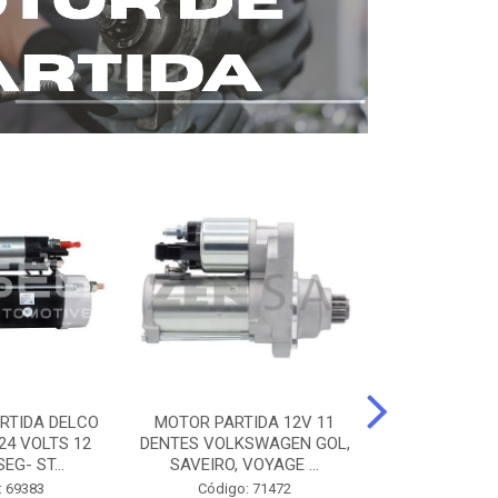
RTIDA DELCO
MOTOR PARTIDA 12V 11
MOTOR PARTI
24 VOLTS 12
DENTES VOLKSWAGEN GOL,
12 DENTES 
EG- ST...
SAVEIRO, VOYAGE ...
BENZ AXOR, 
: 69383
Código: 71472
Código: