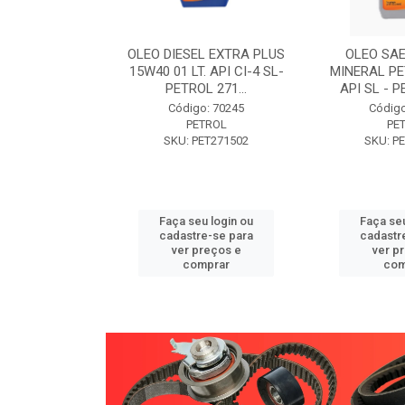
W30 XISTO
OLEO DIESEL EXTRA PLUS
OLEO SAE
3 1 LITRO -
15W40 01 LT. API CI-4 SL-
MINERAL PE
89 PETROL
PETROL 271...
API SL - P
o: 71946
Código: 70245
Código
TROL
PETROL
PE
ET271589
SKU: PET271502
SKU: P
u login ou
Faça seu login ou
Faça seu
e-se para
cadastre-se para
cadastr
reços e
ver preços e
ver p
mprar
comprar
com