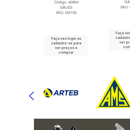
RAFLU
GA
Código: 40964
F10.7302
SKU: 
GAUSS
SKU: GI3103
u login ou
Faça seu
e-se para
cadastr
Faça seu login ou
reços e
ver p
cadastre-se para
mprar
com
ver preços e
comprar