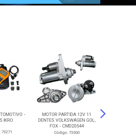
TOMOTIVO -
MOTOR PARTIDA 12V 11
ALTERNADO
5 IKRO
DENTES VOLKSWAGEN GOL,
AMPERES FIAT
FOX - CMD20544
UNO - CMD7
: 73271
Código: 73500
Código: