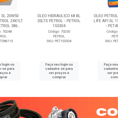
 SL 20W50
OLEO HIDRAULICO 68 BL
OLEO PETROL
TROL 24X1LT
20LTS PETROL - PETROL
LIFE API SL 
ETROL 386...
155304
- PET40
: 70248
Código: 70250
Código
TROL
PETROL
PET
ET386115
SKU: PET155304
SKU: PE
 login ou
Faça seu login ou
Faça seu
e-se para
cadastre-se para
cadastre
reços e
ver preços e
ver pr
prar
comprar
com