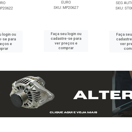
EURO
URO
SEG AUT
SKU: MP20627
MP20622
SKU: ST0
Faça seu login ou
 login ou
Faça seu
cadastre-se para
e-se para
cadastre
ver preços e
reços e
ver pr
comprar
prar
com