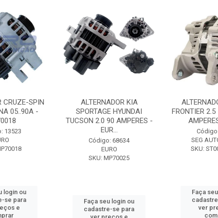
 CRUZE-SPIN
ALTERNADOR KIA
ALTERNAD
A 05..90A -
SPORTAGE HYUNDAI
FRONTIER 2.5
0018
TUCSON 2.0 90 AMPERES -
AMPERES 
EUR...
: 13523
Código
URO
SEG AUT
Código: 68634
MP70018
SKU: ST0
EURO
SKU: MP70025
 login ou
Faça seu
e-se para
cadastre
Faça seu login ou
reços e
ver pr
cadastre-se para
prar
com
ver preços e