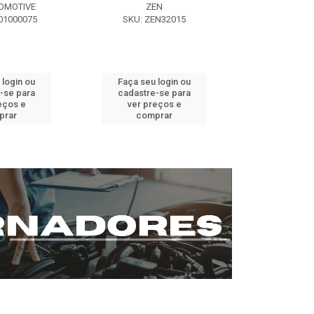
OMOTIVE
ZEN
SEG AUT
01000075
SKU: ZEN32015
SKU: ST0
 login ou
Faça seu login ou
Faça seu 
-se para
cadastre-se para
cadastre
eços e
ver preços e
ver pr
prar
comprar
comp