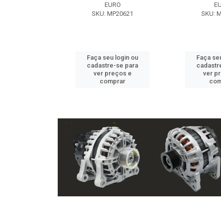
EXE
EURO
E
 NX2105
SKU: MP20621
SKU: 
u login ou
Faça seu login ou
Faça seu
e-se para
cadastre-se para
cadastr
reços e
ver preços e
ver p
mprar
comprar
com