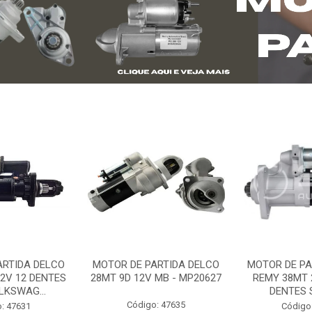
ARTIDA DELCO
MOTOR DE PARTIDA DELCO
MOTOR DE PA
2V 12 DENTES
28MT 9D 12V MB - MP20627
REMY 38MT 
LKSWAG...
DENTES S
Código: 47635
: 47631
Código