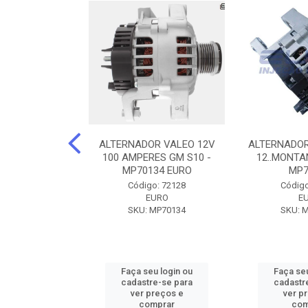
DOR CORSA-
ALTERNADOR VALEO 12V
ALTERNADOR
 12V 100A 12V
100 AMPERES GM S10 -
12..MONTAN
N42010
MP70134 EURO
MP7
o: 72905
Código: 72128
Código
ZEN
EURO
E
ZEN42010
SKU: MP70134
SKU: 
u login ou
Faça seu login ou
Faça seu
e-se para
cadastre-se para
cadastr
reços e
ver preços e
ver p
mprar
comprar
com