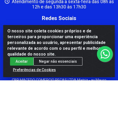
Atendimento de segunda a sexta-feira das 08h às
12h e das 13h30 às 17h30
Redes Sociais
Instagram
O nosso site coleta cookies próprios e de
terceiros para proporcionar uma experiência
Facebook
personalizada ao usuário, apresentar publicidade
Formas de Pagamento
relevante de acordo com o seu perfil e melhorar a
qualidade do nosso site.
Aceitar
Negar não essenciais
Preferências de Cookies
CBP MACEDO COMERCIO PEÇAS LTDA Matriz - av Mauro
Miranda Madureira, 1249 - Coramara , Cachoeiro de
Itapemirim/ES - CEP 29.311-310 - CNPJ 00.502.680/0001-41