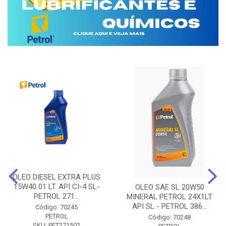
OLEO DIESEL EXTRA PLUS
15W40 01 LT. API CI-4 SL-
OLEO SAE SL 20W50
PETROL 271...
MINERAL PETROL 24X1LT
API SL - PETROL 386...
Código: 70245
PETROL
Código: 70248
SKU: PET271502