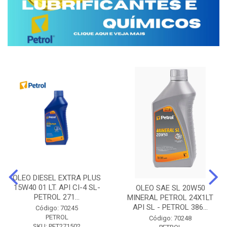
OLEO DIESEL EXTRA PLUS
15W40 01 LT. API CI-4 SL-
OLEO SAE SL 20W50
PETROL 271...
MINERAL PETROL 24X1LT
API SL - PETROL 386...
Código: 70245
PETROL
Código: 70248
SKU: PET271502