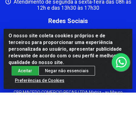
Atendimento de segunda a sexta-feira das 08h às
12h e das 13h30 às 17h30
Redes Sociais
Instagram
O nosso site coleta cookies próprios e de
terceiros para proporcionar uma experiência
Facebook
personalizada ao usuário, apresentar publicidade
Formas de Pagamento
relevante de acordo com o seu perfil e melhorar a
qualidade do nosso site.
Aceitar
Negar não essenciais
Preferências de Cookies
CBP MACEDO COMERCIO PEÇAS LTDA Matriz - av Mauro
Miranda Madureira, 1249 - Coramara , Cachoeiro de
Itapemirim/ES - CEP 29.311-310 - CNPJ 00.502.680/0001-41