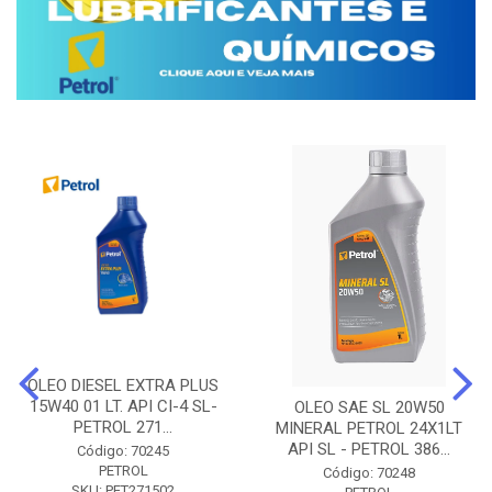
OLEO DIESEL EXTRA PLUS
15W40 01 LT. API CI-4 SL-
OLEO SAE SL 20W50
PETROL 271...
MINERAL PETROL 24X1LT
API SL - PETROL 386...
Código: 70245
PETROL
Código: 70248
SKU: PET271502