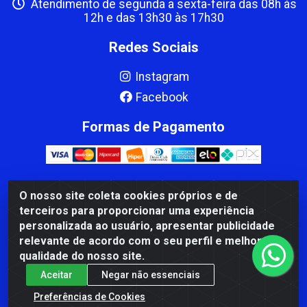
Atendimento de segunda a sexta-feira das 08h às
12h e das 13h30 às 17h30
Redes Sociais
Instagram
Facebook
Formas de Pagamento
O nosso site coleta cookies próprios e de
CBP MACEDO COMERCIO PEÇAS LTDA Matriz - av Mauro
terceiros para proporcionar uma experiência
Miranda Madureira, 1249 - Coramara , Cachoeiro de
personalizada ao usuário, apresentar publicidade
Itapemirim/ES - CEP 29.311-310 - CNPJ 00.502.680/0001-41
relevante de acordo com o seu perfil e melhorar a
qualidade do nosso site.
Aceitar
Negar não essenciais
Preferências de Cookies