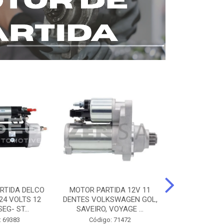
RTIDA DELCO
MOTOR PARTIDA 12V 11
MOTOR PARTI
24 VOLTS 12
DENTES VOLKSWAGEN GOL,
12 DENTES 
EG- ST...
SAVEIRO, VOYAGE ...
BENZ AXOR, 
: 69383
Código: 71472
Código: