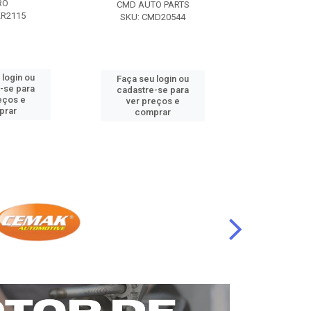
RO
CMD AUTO PARTS
CMD AUT
KR2115
SKU: CMD20544
SKU: CM
 login ou
Faça seu login ou
Faça seu 
-se para
cadastre-se para
cadastre
eços e
ver preços e
ver pr
prar
comprar
comp