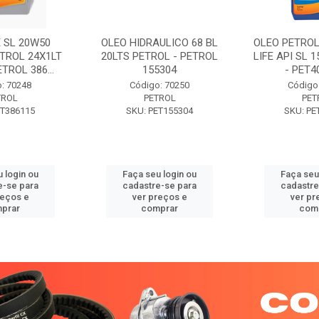
 SL 20W50
OLEO HIDRAULICO 68 BL
OLEO PETROL
TROL 24X1LT
20LTS PETROL - PETROL
LIFE API SL 
ETROL 386...
155304
- PET40
: 70248
Código: 70250
Código
TROL
PETROL
PET
ET386115
SKU: PET155304
SKU: PE
 login ou
Faça seu login ou
Faça seu
e-se para
cadastre-se para
cadastre
reços e
ver preços e
ver pr
prar
comprar
com