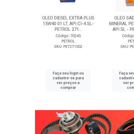
W30 XISTO
OLEO DIESEL EXTRA PLUS
OLEO SAE
3 1 LITRO -
15W40 01 LT. API CI-4 SL-
MINERAL PE
89 PETROL
PETROL 271...
API SL - P
o: 71946
Código: 70245
Código
TROL
PETROL
PE
ET271589
SKU: PET271502
SKU: P
u login ou
Faça seu login ou
Faça seu
e-se para
cadastre-se para
cadastr
reços e
ver preços e
ver p
mprar
comprar
com