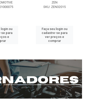
OMOTIVE
ZEN
SEG AUT
01000075
SKU: ZEN32015
SKU: ST0
 login ou
Faça seu login ou
Faça seu 
-se para
cadastre-se para
cadastre
eços e
ver preços e
ver pr
prar
comprar
comp