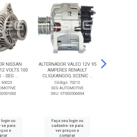
OR NISSAN
ALTERNADOR VALEO 12V 95
ALTERNADOR 
 12 VOLTS 100
AMPERES RENAULT
SEM POLIA A
- SEG ...
CLIO,KANGOO, SCENIC ...
8500 - SF
: 69223
Código: 70212
Código:
OMOTIVE
SEG AUTOMOTIVE
SEG AUT
02001002
SKU: ST002006004
SKU: SF0
 login ou
Faça seu login ou
Faça seu 
-se para
cadastre-se para
cadastre
eços e
ver preços e
ver pr
prar
comprar
comp