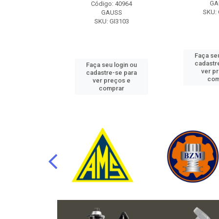
RAFLU
GA
Código: 40964
F10.7302
SKU: 
GAUSS
SKU: GI3103
u login ou
Faça seu
e-se para
cadastr
Faça seu login ou
reços e
ver p
cadastre-se para
mprar
com
ver preços e
comprar