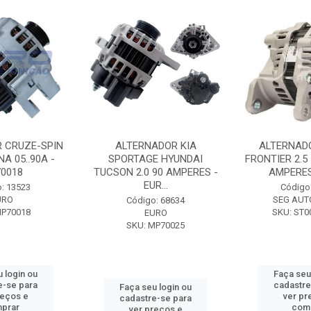
 CRUZE-SPIN
ALTERNADOR KIA
ALTERNAD
A 05..90A -
SPORTAGE HYUNDAI
FRONTIER 2.5
0018
TUCSON 2.0 90 AMPERES -
AMPERES 
EUR...
: 13523
Código
URO
SEG AUT
Código: 68634
MP70018
SKU: ST0
EURO
SKU: MP70025
 login ou
Faça seu
e-se para
cadastre
Faça seu login ou
reços e
ver pr
cadastre-se para
prar
com
ver preços e