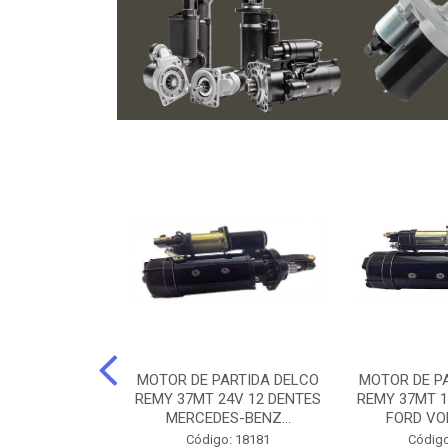
ARTIDA BOSCH
MOTOR DE PARTIDA DELCO
MOTOR DE P
NTES MANCAL
REMY 37MT 24V 12 DENTES
REMY 37MT 1
ERCEDES-...
MERCEDES-BENZ...
FORD VO
o: 74219
Código: 18181
Código