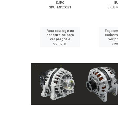
EXE
EURO
E
 NX2105
SKU: MP20621
SKU: 
u login ou
Faça seu login ou
Faça seu
e-se para
cadastre-se para
cadastr
reços e
ver preços e
ver p
mprar
comprar
com