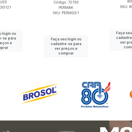
IK
USS
Código: 72730
SKU: I
GI3121
PERMAK
SKU: PERM20/1
Faça seu
 login ou
cadastre
e-se para
Faça seu login ou
ver pr
reços e
cadastre-se para
com
prar
ver preços e
comprar