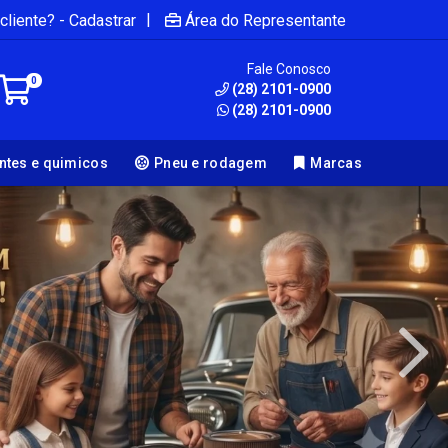
|
cliente? - Cadastrar
Área do Representante
Fale Conosco
0
(28) 2101-0900
(28) 2101-0900
antes e quimicos
Pneu e rodagem
Marcas