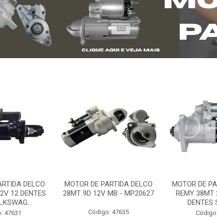
ARTIDA DELCO
MOTOR DE PARTIDA DELCO
MOTOR DE PA
2V 12 DENTES
28MT 9D 12V MB - MP20627
REMY 38MT 
LKSWAG...
DENTES S
Código: 47635
: 47631
Código