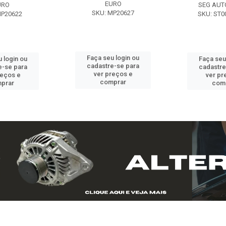
EURO
URO
SEG AUT
SKU: MP20627
MP20622
SKU: ST0
Faça seu login ou
 login ou
Faça seu
cadastre-se para
e-se para
cadastre
ver preços e
reços e
ver pr
comprar
prar
com