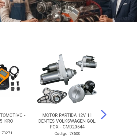
TOMOTIVO -
MOTOR PARTIDA 12V 11
ALTERNADO
5 IKRO
DENTES VOLKSWAGEN GOL,
AMPERES FIAT
FOX - CMD20544
UNO - CMD7
: 73271
Código: 73500
Código: