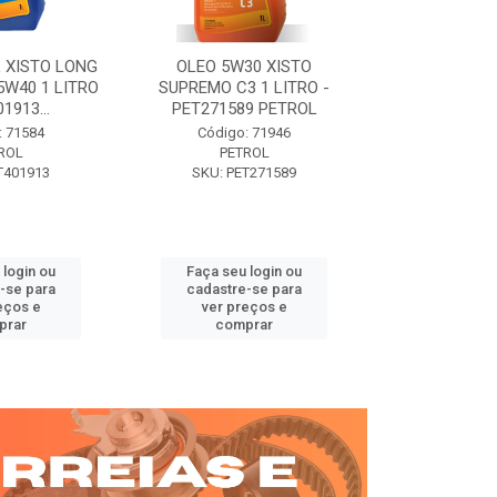
 XISTO LONG
OLEO 5W30 XISTO
OLEO DIESEL
15W40 1 LITRO
SUPREMO C3 1 LITRO -
15W40 01 LT. 
1913...
PET271589 PETROL
PETROL 
: 71584
Código: 71946
Código:
ROL
PETROL
PET
T401913
SKU: PET271589
SKU: PE
 login ou
Faça seu login ou
Faça seu 
-se para
cadastre-se para
cadastre
eços e
ver preços e
ver pr
prar
comprar
comp