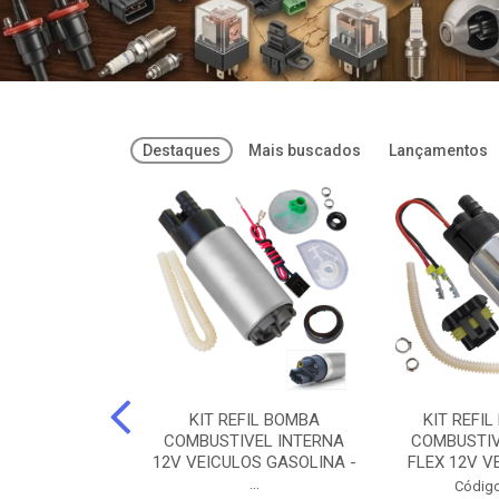
Destaques
Mais buscados
Lançamentos
FREIOS DOT 3
KIT REFIL BOMBA
KIT REFIL
PARAFLU -
COMBUSTIVEL INTERNA
COMBUSTIV
02 PARAFLU
12V VEICULOS GASOLINA -
FLEX 12V VE
...
o: 74435
Código