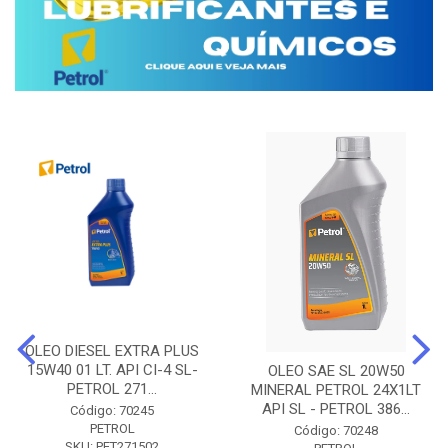
OLEO DIESEL EXTRA PLUS
15W40 01 LT. API CI-4 SL-
OLEO SAE SL 20W50
PETROL 271...
MINERAL PETROL 24X1LT
API SL - PETROL 386...
Código: 70245
PETROL
Código: 70248
SKU: PET271502