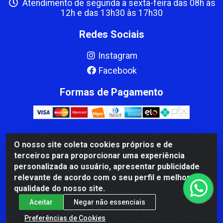
Atendimento de segunda a sexta-feira das 08h às
12h e das 13h30 às 17h30
Redes Sociais
Instagram
Facebook
Formas de Pagamento
O nosso site coleta cookies próprios e de
CBP MACEDO COMERCIO PEÇAS LTDA Matriz - av Mauro
terceiros para proporcionar uma experiência
Miranda Madureira, 1249 - Coramara , Cachoeiro de
personalizada ao usuário, apresentar publicidade
Itapemirim/ES - CEP 29.311-310 - CNPJ 00.502.680/0001-41
relevante de acordo com o seu perfil e melhorar a
qualidade do nosso site.
Aceitar
Negar não essenciais
Preferências de Cookies