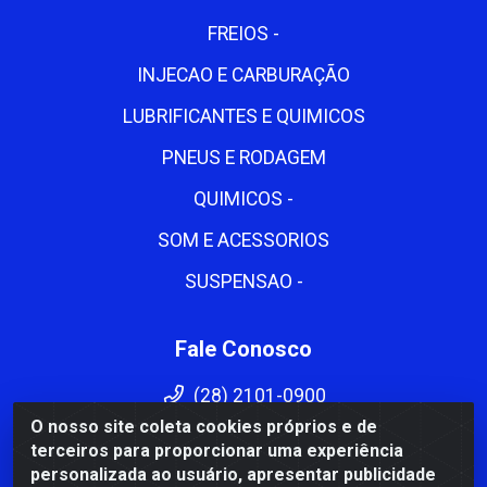
FREIOS -
INJECAO E CARBURAÇÃO
LUBRIFICANTES E QUIMICOS
PNEUS E RODAGEM
QUIMICOS -
SOM E ACESSORIOS
SUSPENSAO -
Fale Conosco
(28) 2101-0900
O nosso site coleta cookies próprios e de
(28) 2101-0900
terceiros para proporcionar uma experiência
cema@cemadistribuidora.com.br
personalizada ao usuário, apresentar publicidade