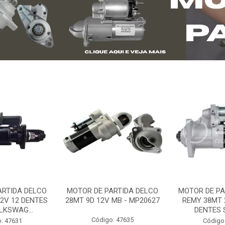
ARTIDA DELCO
MOTOR DE PARTIDA DELCO
MOTOR DE PA
2V 12 DENTES
28MT 9D 12V MB - MP20627
REMY 38MT 
LKSWAG...
DENTES S
Código: 47635
: 47631
Código