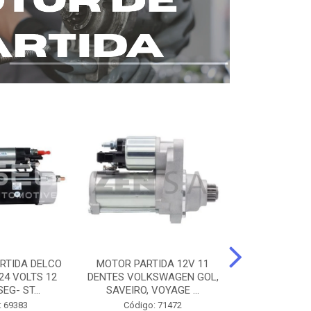
RTIDA DELCO
MOTOR PARTIDA 12V 11
MOTOR PARTI
24 VOLTS 12
DENTES VOLKSWAGEN GOL,
12 DENTES 
EG- ST...
SAVEIRO, VOYAGE ...
BENZ AXOR, 
: 69383
Código: 71472
Código: