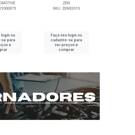
OMOTIVE
ZEN
SEG AUT
01000075
SKU: ZEN32015
SKU: ST0
 login ou
Faça seu login ou
Faça seu 
-se para
cadastre-se para
cadastre
eços e
ver preços e
ver pr
prar
comprar
comp