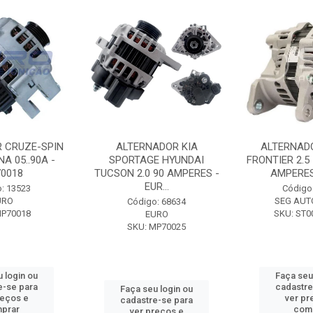
 CRUZE-SPIN
ALTERNADOR KIA
ALTERNAD
A 05..90A -
SPORTAGE HYUNDAI
FRONTIER 2.5
0018
TUCSON 2.0 90 AMPERES -
AMPERES 
EUR...
: 13523
Código
URO
SEG AUT
Código: 68634
MP70018
SKU: ST0
EURO
SKU: MP70025
 login ou
Faça seu
e-se para
cadastre
Faça seu login ou
reços e
ver pr
cadastre-se para
prar
com
ver preços e