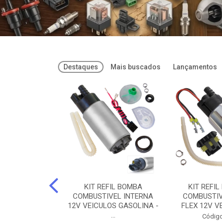
Destaques
Mais buscados
Lançamentos
FREIOS DOT 3
KIT REFIL BOMBA
KIT REFIL
PARAFLU -
COMBUSTIVEL INTERNA
COMBUSTIV
02 PARAFLU
12V VEICULOS GASOLINA -
FLEX 12V VE
...
o: 74435
Código