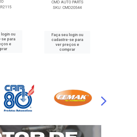
RO
CMD AUTO PARTS
CMD AUT
KR2115
SKU: CMD20544
SKU: CM
 login ou
Faça seu login ou
Faça seu 
-se para
cadastre-se para
cadastre
eços e
ver preços e
ver pr
prar
comprar
comp