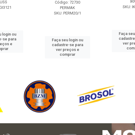
IK
USS
Código: 72730
SKU: I
GI3121
PERMAK
SKU: PERM20/1
Faça seu
 login ou
cadastre
e-se para
Faça seu login ou
ver pr
reços e
cadastre-se para
com
prar
ver preços e
comprar