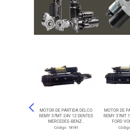
ARTIDA BOSCH
MOTOR DE PARTIDA DELCO
MOTOR DE P
NTES MANCAL
REMY 37MT 24V 12 DENTES
REMY 37MT 1
ERCEDES-...
MERCEDES-BENZ...
FORD VO
o: 74219
Código: 18181
Código