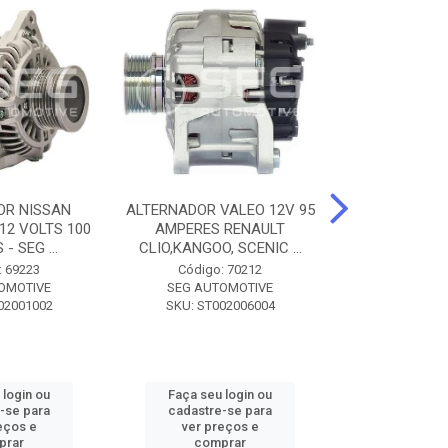
OR NISSAN
ALTERNADOR VALEO 12V 95
ALTERNADOR 
 12 VOLTS 100
AMPERES RENAULT
SEM POLIA A
- SEG ...
CLIO,KANGOO, SCENIC ...
8500 - SF
: 69223
Código: 70212
Código:
OMOTIVE
SEG AUTOMOTIVE
SEG AUT
02001002
SKU: ST002006004
SKU: SF0
 login ou
Faça seu login ou
Faça seu 
-se para
cadastre-se para
cadastre
eços e
ver preços e
ver pr
prar
comprar
comp