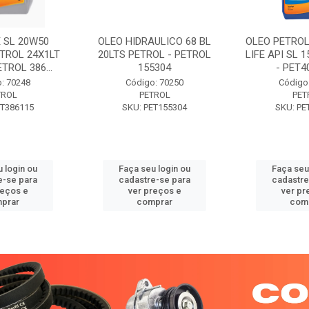
 SL 20W50
OLEO HIDRAULICO 68 BL
OLEO PETROL
TROL 24X1LT
20LTS PETROL - PETROL
LIFE API SL 
ETROL 386...
155304
- PET40
: 70248
Código: 70250
Código
TROL
PETROL
PET
ET386115
SKU: PET155304
SKU: PE
 login ou
Faça seu login ou
Faça seu
e-se para
cadastre-se para
cadastre
reços e
ver preços e
ver pr
prar
comprar
com