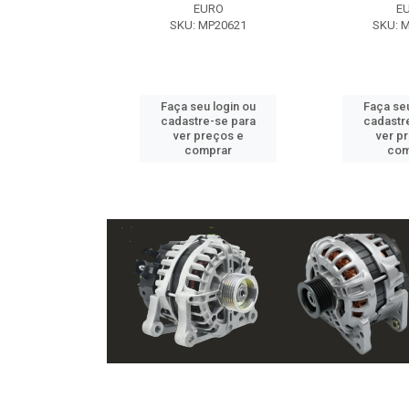
EXE
EURO
E
 NX2105
SKU: MP20621
SKU: 
u login ou
Faça seu login ou
Faça seu
e-se para
cadastre-se para
cadastr
reços e
ver preços e
ver p
mprar
comprar
com