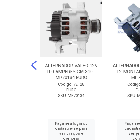
DOR CORSA-
ALTERNADOR VALEO 12V
ALTERNADOR
 12V 100A 12V
100 AMPERES GM S10 -
12..MONTAN
N42010
MP70134 EURO
MP7
o: 72905
Código: 72128
Código
ZEN
EURO
E
ZEN42010
SKU: MP70134
SKU: 
u login ou
Faça seu login ou
Faça seu
e-se para
cadastre-se para
cadastr
reços e
ver preços e
ver p
mprar
comprar
com