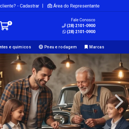
|
cliente? - Cadastrar
Área do Representante
Fale Conosco
0
(28) 2101-0900
(28) 2101-0900
antes e quimicos
Pneu e rodagem
Marcas