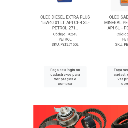
W30 XISTO
OLEO DIESEL EXTRA PLUS
OLEO SAE
3 1 LITRO -
15W40 01 LT. API CI-4 SL-
MINERAL PE
89 PETROL
PETROL 271...
API SL - P
o: 71946
Código: 70245
Código
TROL
PETROL
PE
ET271589
SKU: PET271502
SKU: P
u login ou
Faça seu login ou
Faça seu
e-se para
cadastre-se para
cadastr
reços e
ver preços e
ver p
mprar
comprar
com