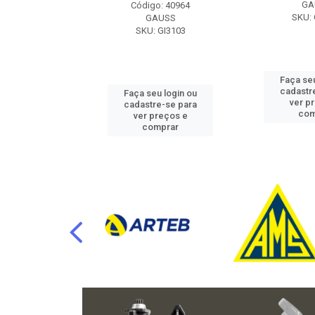
RAFLU
GA
Código: 40964
F10.7302
SKU: 
GAUSS
SKU: GI3103
u login ou
Faça seu
e-se para
cadastr
Faça seu login ou
reços e
ver p
cadastre-se para
mprar
com
ver preços e
comprar