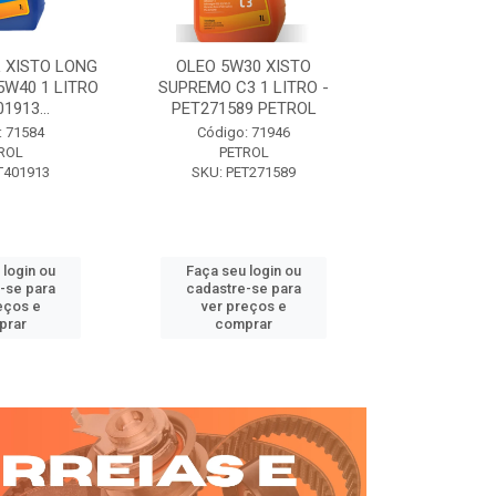
 XISTO LONG
OLEO 5W30 XISTO
OLEO DIESEL
15W40 1 LITRO
SUPREMO C3 1 LITRO -
15W40 01 LT. 
1913...
PET271589 PETROL
PETROL 
: 71584
Código: 71946
Código:
ROL
PETROL
PET
T401913
SKU: PET271589
SKU: PE
 login ou
Faça seu login ou
Faça seu 
-se para
cadastre-se para
cadastre
eços e
ver preços e
ver pr
prar
comprar
comp