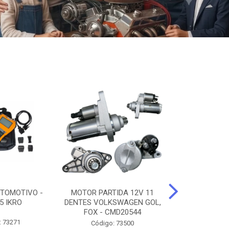
TOMOTIVO -
MOTOR PARTIDA 12V 11
ALTERNADO
5 IKRO
DENTES VOLKSWAGEN GOL,
AMPERES FIAT
FOX - CMD20544
UNO - CMD7
: 73271
Código: 73500
Código: