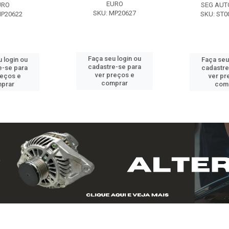
EURO
URO
SEG AUT
SKU: MP20627
MP20622
SKU: ST0
Faça seu login ou
 login ou
Faça seu
cadastre-se para
e-se para
cadastre
ver preços e
reços e
ver pr
comprar
prar
com