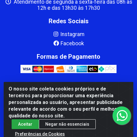
Atendimento de segunda a sexta-feira das 08h às
12h e das 13h30 às 17h30
Redes Sociais
Instagram
Facebook
Formas de Pagamento
O nosso site coleta cookies próprios e de
CBP MACEDO COMERCIO PEÇAS LTDA Matriz - av Mauro
terceiros para proporcionar uma experiência
Miranda Madureira, 1249 - Coramara , Cachoeiro de
personalizada ao usuário, apresentar publicidade
Itapemirim/ES - CEP 29.311-310 - CNPJ 00.502.680/0001-41
relevante de acordo com o seu perfil e melhorar a
qualidade do nosso site.
Aceitar
Negar não essenciais
Preferências de Cookies