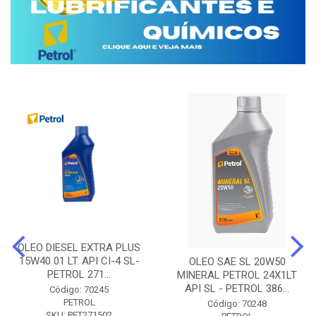
OLEO DIESEL EXTRA PLUS
15W40 01 LT. API CI-4 SL-
OLEO SAE SL 20W50
PETROL 271...
MINERAL PETROL 24X1LT
API SL - PETROL 386...
Código: 70245
PETROL
Código: 70248
SKU: PET271502