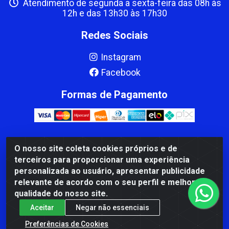
Atendimento de segunda a sexta-feira das 08h às
12h e das 13h30 às 17h30
Redes Sociais
Instagram
Facebook
Formas de Pagamento
O nosso site coleta cookies próprios e de
CBP MACEDO COMERCIO PEÇAS LTDA Matriz - av Mauro
terceiros para proporcionar uma experiência
Miranda Madureira, 1249 - Coramara , Cachoeiro de
personalizada ao usuário, apresentar publicidade
Itapemirim/ES - CEP 29.311-310 - CNPJ 00.502.680/0001-41
relevante de acordo com o seu perfil e melhorar a
qualidade do nosso site.
Aceitar
Negar não essenciais
Preferências de Cookies