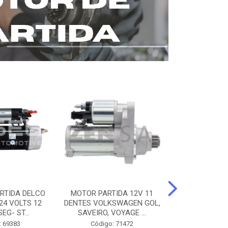
RTIDA DELCO
MOTOR PARTIDA 12V 11
MOTOR PARTI
24 VOLTS 12
DENTES VOLKSWAGEN GOL,
12 DENTES 
EG- ST...
SAVEIRO, VOYAGE ...
BENZ AXOR, 
: 69383
Código: 71472
Código: