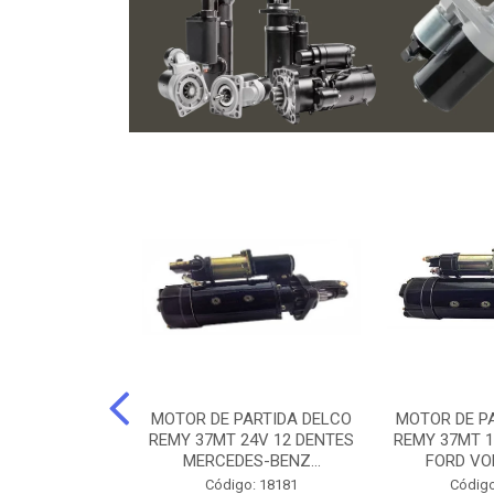
ARTIDA BOSCH
MOTOR DE PARTIDA DELCO
MOTOR DE P
NTES MANCAL
REMY 37MT 24V 12 DENTES
REMY 37MT 1
ERCEDES-...
MERCEDES-BENZ...
FORD VO
o: 74219
Código: 18181
Código