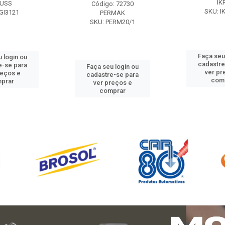
IK
USS
Código: 72730
SKU: I
GI3121
PERMAK
SKU: PERM20/1
Faça seu
 login ou
cadastre
e-se para
Faça seu login ou
ver pr
reços e
cadastre-se para
com
prar
ver preços e
comprar