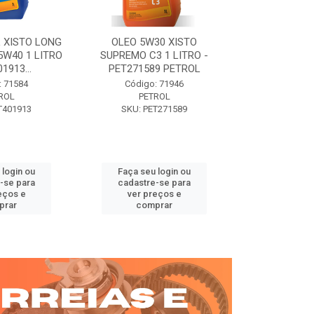
 XISTO LONG
OLEO 5W30 XISTO
OLEO DIESEL
15W40 1 LITRO
SUPREMO C3 1 LITRO -
15W40 01 LT. 
1913...
PET271589 PETROL
PETROL 
: 71584
Código: 71946
Código:
ROL
PETROL
PET
T401913
SKU: PET271589
SKU: PE
 login ou
Faça seu login ou
Faça seu 
-se para
cadastre-se para
cadastre
eços e
ver preços e
ver pr
prar
comprar
comp