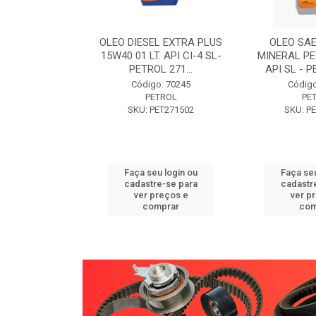
W30 XISTO
OLEO DIESEL EXTRA PLUS
OLEO SAE
3 1 LITRO -
15W40 01 LT. API CI-4 SL-
MINERAL PE
89 PETROL
PETROL 271...
API SL - P
o: 71946
Código: 70245
Código
TROL
PETROL
PE
ET271589
SKU: PET271502
SKU: P
u login ou
Faça seu login ou
Faça seu
e-se para
cadastre-se para
cadastr
reços e
ver preços e
ver p
mprar
comprar
com