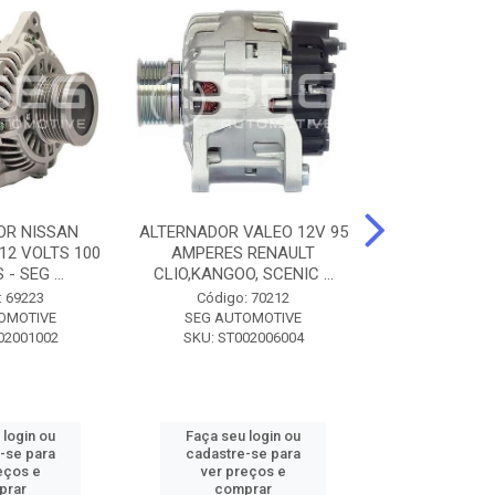
OR NISSAN
ALTERNADOR VALEO 12V 95
ALTERNADOR 
 12 VOLTS 100
AMPERES RENAULT
SEM POLIA A
- SEG ...
CLIO,KANGOO, SCENIC ...
8500 - SF
: 69223
Código: 70212
Código:
OMOTIVE
SEG AUTOMOTIVE
SEG AUT
02001002
SKU: ST002006004
SKU: SF0
 login ou
Faça seu login ou
Faça seu 
-se para
cadastre-se para
cadastre
eços e
ver preços e
ver pr
prar
comprar
comp