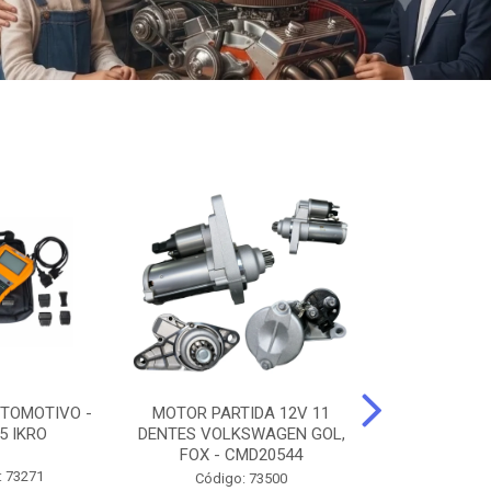
TOMOTIVO -
MOTOR PARTIDA 12V 11
ALTERNADO
5 IKRO
DENTES VOLKSWAGEN GOL,
AMPERES FIAT
FOX - CMD20544
UNO - CMD7
: 73271
Código: 73500
Código: