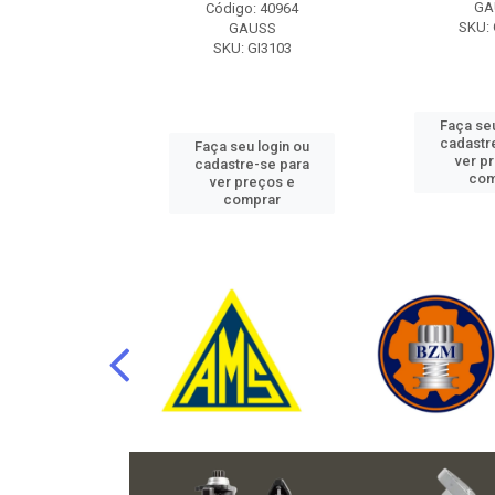
RAFLU
GA
Código: 40964
F10.7302
SKU: 
GAUSS
SKU: GI3103
u login ou
Faça seu
e-se para
cadastr
Faça seu login ou
reços e
ver p
cadastre-se para
mprar
com
ver preços e
comprar