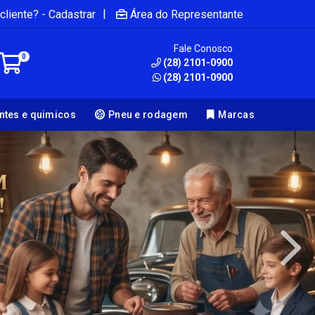
|
cliente? - Cadastrar
Área do Representante
Fale Conosco
0
(28) 2101-0900
(28) 2101-0900
antes e quimicos
Pneu e rodagem
Marcas