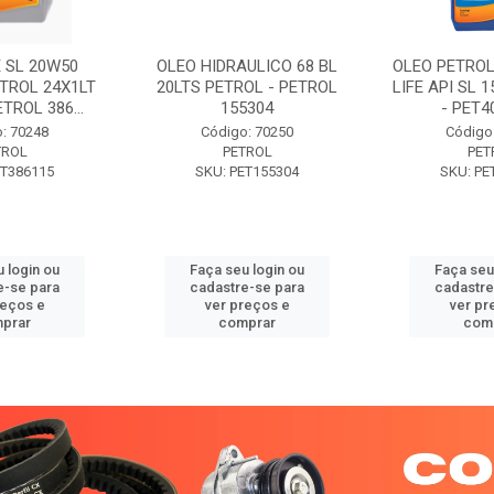
 SL 20W50
OLEO HIDRAULICO 68 BL
OLEO PETROL
TROL 24X1LT
20LTS PETROL - PETROL
LIFE API SL 
ETROL 386...
155304
- PET40
: 70248
Código: 70250
Código
TROL
PETROL
PET
ET386115
SKU: PET155304
SKU: PE
 login ou
Faça seu login ou
Faça seu
e-se para
cadastre-se para
cadastre
reços e
ver preços e
ver pr
prar
comprar
com