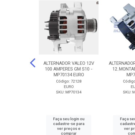
DOR CORSA-
ALTERNADOR VALEO 12V
ALTERNADOR
 12V 100A 12V
100 AMPERES GM S10 -
12..MONTAN
N42010
MP70134 EURO
MP7
o: 72905
Código: 72128
Código
ZEN
EURO
E
ZEN42010
SKU: MP70134
SKU: 
u login ou
Faça seu login ou
Faça seu
e-se para
cadastre-se para
cadastr
reços e
ver preços e
ver p
mprar
comprar
com