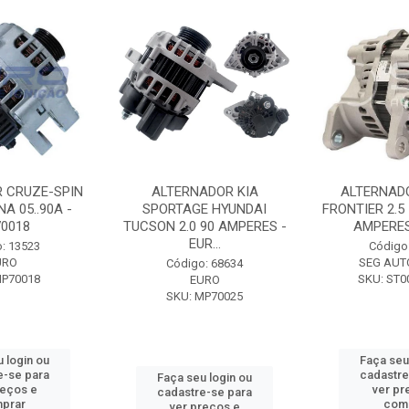
 CRUZE-SPIN
ALTERNADOR KIA
ALTERNAD
A 05..90A -
SPORTAGE HYUNDAI
FRONTIER 2.5
0018
TUCSON 2.0 90 AMPERES -
AMPERES 
EUR...
: 13523
Código
URO
SEG AUT
Código: 68634
MP70018
SKU: ST0
EURO
SKU: MP70025
 login ou
Faça seu
e-se para
cadastre
Faça seu login ou
reços e
ver pr
cadastre-se para
prar
com
ver preços e