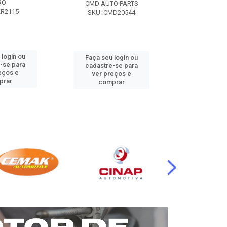
RO
CMD AUTO PARTS
CMD AUT
KR2115
SKU: CMD20544
SKU: CM
 login ou
Faça seu login ou
Faça seu 
-se para
cadastre-se para
cadastre
eços e
ver preços e
ver pr
prar
comprar
comp