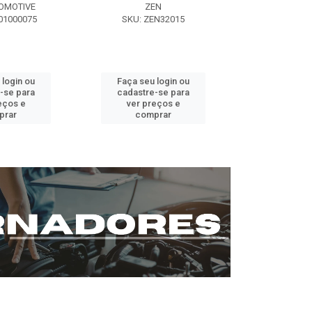
OMOTIVE
ZEN
SEG AUT
01000075
SKU: ZEN32015
SKU: ST0
 login ou
Faça seu login ou
Faça seu 
-se para
cadastre-se para
cadastre
eços e
ver preços e
ver pr
prar
comprar
comp