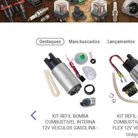
Destaques
Mais buscados
Lançamentos
FREIOS DOT 3
KIT REFIL BOMBA
KIT REFIL
PARAFLU -
COMBUSTIVEL INTERNA
COMBUSTIV
02 PARAFLU
12V VEICULOS GASOLINA -
FLEX 12V VE
...
o: 74435
Código