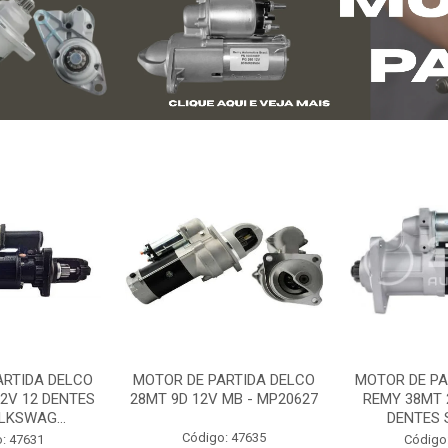
ARTIDA DELCO
MOTOR DE PARTIDA DELCO
MOTOR DE PA
2V 12 DENTES
28MT 9D 12V MB - MP20627
REMY 38MT 
LKSWAG...
DENTES S
Código: 47635
: 47631
Código