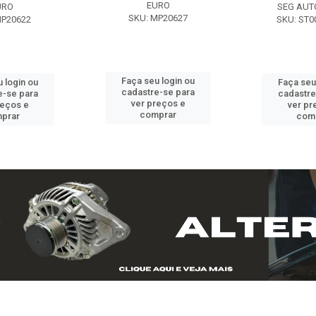
EURO
URO
SEG AUT
SKU: MP20627
MP20622
SKU: ST0
Faça seu login ou
 login ou
Faça seu
cadastre-se para
e-se para
cadastre
ver preços e
reços e
ver pr
comprar
prar
com