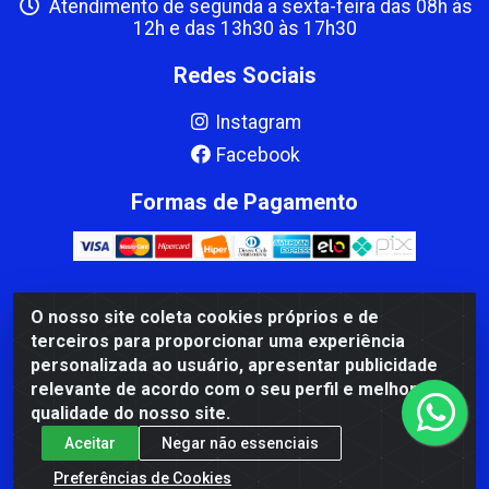
Atendimento de segunda a sexta-feira das 08h às
12h e das 13h30 às 17h30
Redes Sociais
Instagram
Facebook
Formas de Pagamento
O nosso site coleta cookies próprios e de
CBP MACEDO COMERCIO PEÇAS LTDA Matriz - av Mauro
terceiros para proporcionar uma experiência
Miranda Madureira, 1249 - Coramara , Cachoeiro de
personalizada ao usuário, apresentar publicidade
Itapemirim/ES - CEP 29.311-310 - CNPJ 00.502.680/0001-41
relevante de acordo com o seu perfil e melhorar a
qualidade do nosso site.
Aceitar
Negar não essenciais
Preferências de Cookies