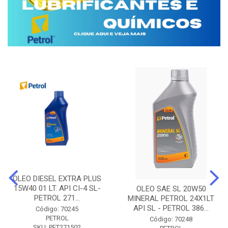
OLEO DIESEL EXTRA PLUS
15W40 01 LT. API CI-4 SL-
OLEO SAE SL 20W50
PETROL 271...
MINERAL PETROL 24X1LT
API SL - PETROL 386...
Código: 70245
PETROL
Código: 70248
SKU: PET271502