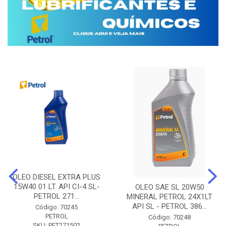
OLEO DIESEL EXTRA PLUS
15W40 01 LT. API CI-4 SL-
OLEO SAE SL 20W50
PETROL 271...
MINERAL PETROL 24X1LT
API SL - PETROL 386...
Código: 70245
PETROL
Código: 70248
SKU: PET271502