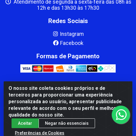
Atendimento de segunda a sexta-feira das 08h às
12h e das 13h30 às 17h30
Redes Sociais
Instagram
Facebook
Formas de Pagamento
O nosso site coleta cookies próprios e de
CBP MACEDO COMERCIO PEÇAS LTDA Matriz - av Mauro
terceiros para proporcionar uma experiência
Miranda Madureira, 1249 - Coramara , Cachoeiro de
personalizada ao usuário, apresentar publicidade
Itapemirim/ES - CEP 29.311-310 - CNPJ 00.502.680/0001-41
relevante de acordo com o seu perfil e melhorar a
qualidade do nosso site.
Aceitar
Negar não essenciais
Preferências de Cookies