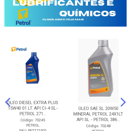
OLEO DIESEL EXTRA PLUS
15W40 01 LT. API CI-4 SL-
OLEO SAE SL 20W50
PETROL 271...
MINERAL PETROL 24X1LT
API SL - PETROL 386...
Código: 70245
PETROL
Código: 70248
SKU: PET271502