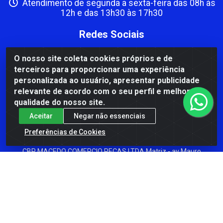
Atendimento de segunda a sexta-feira das 08h às
12h e das 13h30 às 17h30
Redes Sociais
Instagram
O nosso site coleta cookies próprios e de
terceiros para proporcionar uma experiência
Facebook
personalizada ao usuário, apresentar publicidade
Formas de Pagamento
relevante de acordo com o seu perfil e melhorar a
qualidade do nosso site.
Aceitar
Negar não essenciais
Preferências de Cookies
CBP MACEDO COMERCIO PEÇAS LTDA Matriz - av Mauro
Miranda Madureira, 1249 - Coramara , Cachoeiro de
Itapemirim/ES - CEP 29.311-310 - CNPJ 00.502.680/0001-41