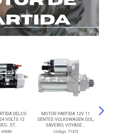
RTIDA DELCO
MOTOR PARTIDA 12V 11
MOTOR PARTI
24 VOLTS 12
DENTES VOLKSWAGEN GOL,
12 DENTES 
EG- ST...
SAVEIRO, VOYAGE ...
BENZ AXOR, 
: 69383
Código: 71472
Código: