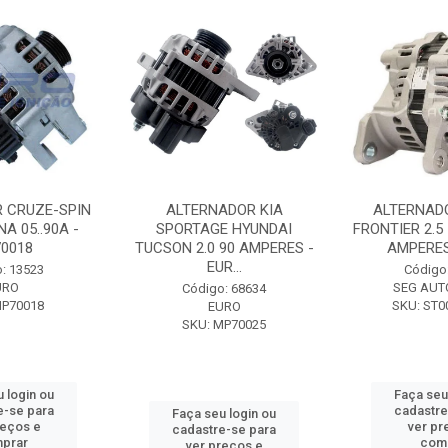
 CRUZE-SPIN
ALTERNADOR KIA
ALTERNAD
A 05..90A -
SPORTAGE HYUNDAI
FRONTIER 2.5
0018
TUCSON 2.0 90 AMPERES -
AMPERES 
EUR...
: 13523
Código
URO
SEG AUT
Código: 68634
MP70018
SKU: ST0
EURO
SKU: MP70025
 login ou
Faça seu
e-se para
cadastre
Faça seu login ou
reços e
ver pr
cadastre-se para
prar
com
ver preços e