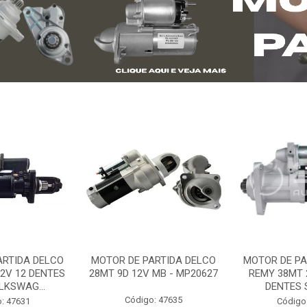
ARTIDA DELCO
MOTOR DE PARTIDA DELCO
MOTOR DE PA
2V 12 DENTES
28MT 9D 12V MB - MP20627
REMY 38MT 
LKSWAG...
DENTES S
Código: 47635
: 47631
Código