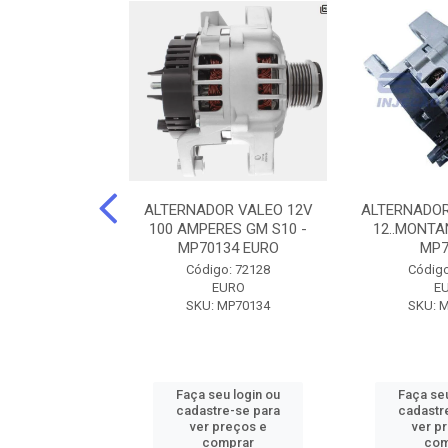
DOR CORSA-
ALTERNADOR VALEO 12V
ALTERNADOR
 12V 100A 12V
100 AMPERES GM S10 -
12..MONTAN
N42010
MP70134 EURO
MP7
o: 72905
Código: 72128
Código
ZEN
EURO
E
ZEN42010
SKU: MP70134
SKU: 
u login ou
Faça seu login ou
Faça seu
e-se para
cadastre-se para
cadastr
reços e
ver preços e
ver p
mprar
comprar
com