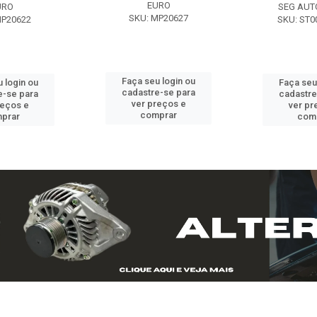
EURO
URO
SEG AUT
SKU: MP20627
MP20622
SKU: ST0
Faça seu login ou
 login ou
Faça seu
cadastre-se para
e-se para
cadastre
ver preços e
reços e
ver pr
comprar
prar
com