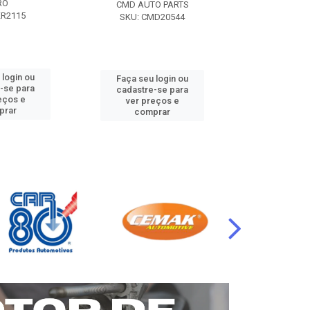
RO
CMD AUTO PARTS
CMD AUT
KR2115
SKU: CMD20544
SKU: CM
 login ou
Faça seu login ou
Faça seu 
-se para
cadastre-se para
cadastre
eços e
ver preços e
ver pr
prar
comprar
comp