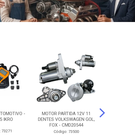
TOMOTIVO -
MOTOR PARTIDA 12V 11
ALTERNADO
5 IKRO
DENTES VOLKSWAGEN GOL,
AMPERES FIAT
FOX - CMD20544
UNO - CMD7
: 73271
Código: 73500
Código: