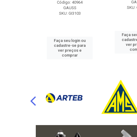
RAFLU
GA
Código: 40964
F10.7302
SKU: 
GAUSS
SKU: GI3103
u login ou
Faça seu
e-se para
cadastr
Faça seu login ou
reços e
ver p
cadastre-se para
mprar
com
ver preços e
comprar