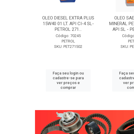
W30 XISTO
OLEO DIESEL EXTRA PLUS
OLEO SAE
3 1 LITRO -
15W40 01 LT. API CI-4 SL-
MINERAL PE
89 PETROL
PETROL 271...
API SL - P
o: 71946
Código: 70245
Código
TROL
PETROL
PE
ET271589
SKU: PET271502
SKU: P
u login ou
Faça seu login ou
Faça seu
e-se para
cadastre-se para
cadastr
reços e
ver preços e
ver p
mprar
comprar
com