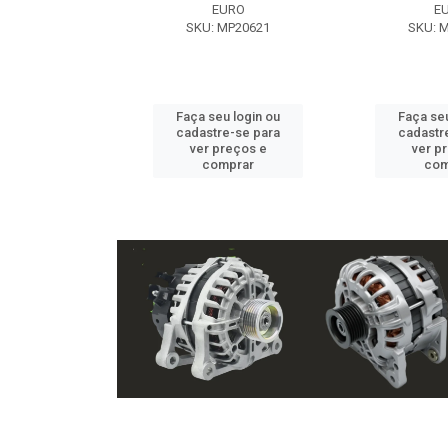
EXE
EURO
E
 NX2105
SKU: MP20621
SKU: 
u login ou
Faça seu login ou
Faça seu
e-se para
cadastre-se para
cadastr
reços e
ver preços e
ver p
mprar
comprar
com