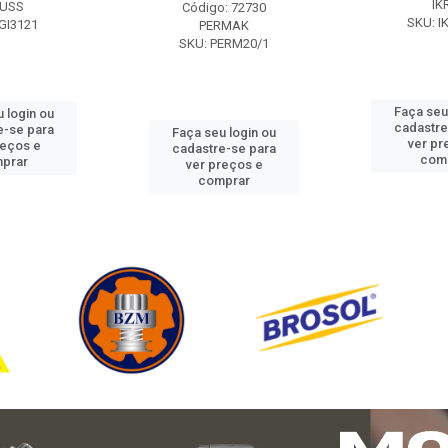
IK
USS
Código: 72730
SKU: I
GI3121
PERMAK
SKU: PERM20/1
Faça seu
 login ou
cadastre
e-se para
Faça seu login ou
ver pr
reços e
cadastre-se para
com
prar
ver preços e
comprar