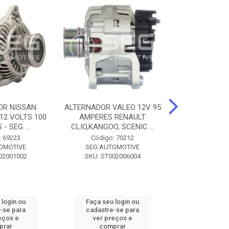
OR NISSAN
ALTERNADOR VALEO 12V 95
ALTERNADOR 
 12 VOLTS 100
AMPERES RENAULT
SEM POLIA A
- SEG ...
CLIO,KANGOO, SCENIC ...
8500 - SF
: 69223
Código: 70212
Código:
OMOTIVE
SEG AUTOMOTIVE
SEG AUT
02001002
SKU: ST002006004
SKU: SF0
 login ou
Faça seu login ou
Faça seu 
-se para
cadastre-se para
cadastre
eços e
ver preços e
ver pr
prar
comprar
comp