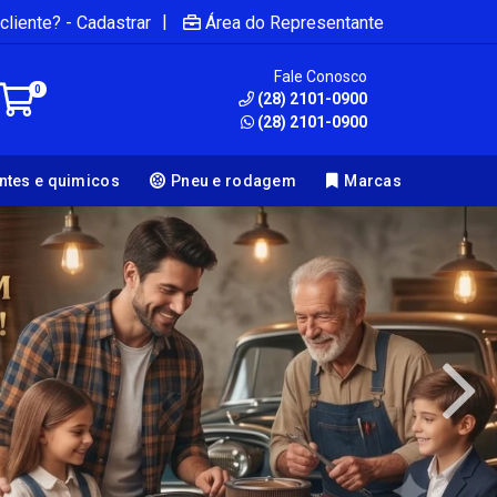
|
cliente? - Cadastrar
Área do Representante
Fale Conosco
0
(28) 2101-0900
(28) 2101-0900
antes e quimicos
Pneu e rodagem
Marcas