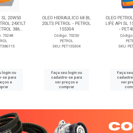
 SL 20W50
OLEO HIDRAULICO 68 BL
OLEO PETROL
TROL 24X1LT
20LTS PETROL - PETROL
LIFE API SL 
ETROL 386...
155304
- PET40
: 70248
Código: 70250
Código
TROL
PETROL
PET
ET386115
SKU: PET155304
SKU: PE
 login ou
Faça seu login ou
Faça seu
e-se para
cadastre-se para
cadastre
reços e
ver preços e
ver pr
prar
comprar
com