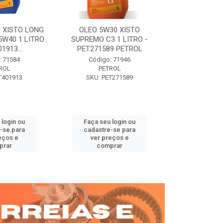
 XISTO LONG
OLEO 5W30 XISTO
OLEO DIESEL
15W40 1 LITRO
SUPREMO C3 1 LITRO -
15W40 01 LT. 
1913...
PET271589 PETROL
PETROL 
: 71584
Código: 71946
Código:
ROL
PETROL
PET
T401913
SKU: PET271589
SKU: PE
 login ou
Faça seu login ou
Faça seu 
-se para
cadastre-se para
cadastre
eços e
ver preços e
ver pr
prar
comprar
comp