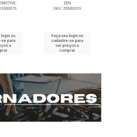
OMOTIVE
ZEN
SEG AUT
01000075
SKU: ZEN32015
SKU: ST0
 login ou
Faça seu login ou
Faça seu 
-se para
cadastre-se para
cadastre
eços e
ver preços e
ver pr
prar
comprar
comp