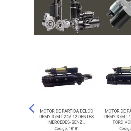
ARTIDA BOSCH
MOTOR DE PARTIDA DELCO
MOTOR DE P
NTES MANCAL
REMY 37MT 24V 12 DENTES
REMY 37MT 1
ERCEDES-...
MERCEDES-BENZ...
FORD VO
o: 74219
Código: 18181
Código