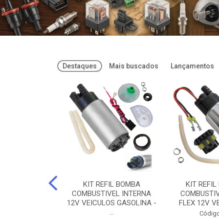
Destaques
Mais buscados
Lançamentos
FREIOS DOT 3
KIT REFIL BOMBA
KIT REFIL
PARAFLU -
COMBUSTIVEL INTERNA
COMBUSTIV
02 PARAFLU
12V VEICULOS GASOLINA -
FLEX 12V VE
...
o: 74435
Código