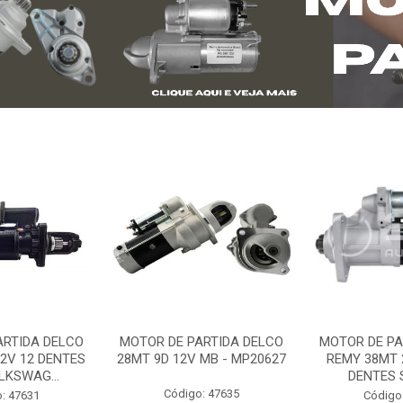
ARTIDA DELCO
MOTOR DE PARTIDA DELCO
MOTOR DE PA
2V 12 DENTES
28MT 9D 12V MB - MP20627
REMY 38MT 
LKSWAG...
DENTES S
Código: 47635
: 47631
Código