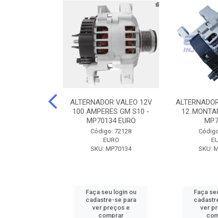
DOR CORSA-
ALTERNADOR VALEO 12V
ALTERNADOR
 12V 100A 12V
100 AMPERES GM S10 -
12..MONTAN
N42010
MP70134 EURO
MP7
o: 72905
Código: 72128
Código
ZEN
EURO
E
ZEN42010
SKU: MP70134
SKU: 
u login ou
Faça seu login ou
Faça seu
e-se para
cadastre-se para
cadastr
reços e
ver preços e
ver p
mprar
comprar
com