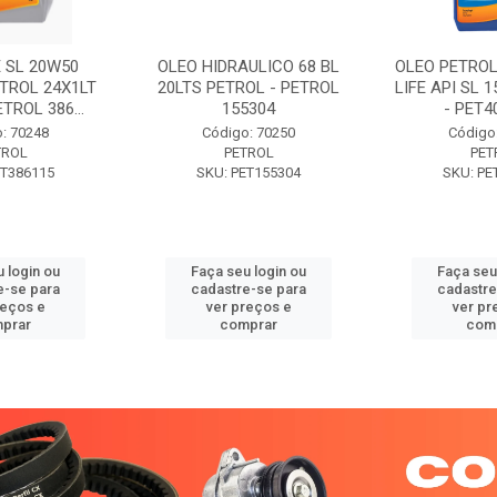
 SL 20W50
OLEO HIDRAULICO 68 BL
OLEO PETROL
TROL 24X1LT
20LTS PETROL - PETROL
LIFE API SL 
ETROL 386...
155304
- PET40
: 70248
Código: 70250
Código
TROL
PETROL
PET
ET386115
SKU: PET155304
SKU: PE
 login ou
Faça seu login ou
Faça seu
e-se para
cadastre-se para
cadastre
reços e
ver preços e
ver pr
prar
comprar
com