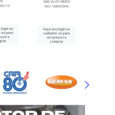
RO
CMD AUTO PARTS
CMD AUT
KR2115
SKU: CMD20544
SKU: CM
 login ou
Faça seu login ou
Faça seu 
-se para
cadastre-se para
cadastre
eços e
ver preços e
ver pr
prar
comprar
comp