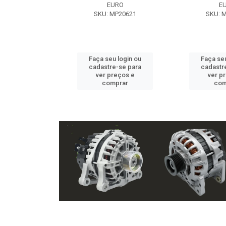
EXE
EURO
E
 NX2105
SKU: MP20621
SKU: 
u login ou
Faça seu login ou
Faça seu
e-se para
cadastre-se para
cadastr
reços e
ver preços e
ver p
mprar
comprar
com