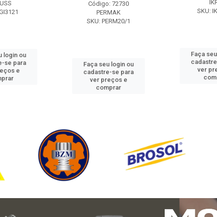
IK
USS
Código: 72730
SKU: I
GI3121
PERMAK
SKU: PERM20/1
Faça seu
 login ou
cadastre
e-se para
Faça seu login ou
ver pr
reços e
cadastre-se para
com
prar
ver preços e
comprar