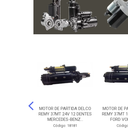
ARTIDA BOSCH
MOTOR DE PARTIDA DELCO
MOTOR DE P
NTES MANCAL
REMY 37MT 24V 12 DENTES
REMY 37MT 1
ERCEDES-...
MERCEDES-BENZ...
FORD VO
o: 74219
Código: 18181
Código