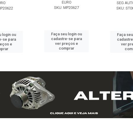
EURO
URO
SEG AUT
SKU: MP20627
MP20622
SKU: ST0
Faça seu login ou
 login ou
Faça seu
cadastre-se para
e-se para
cadastre
ver preços e
reços e
ver pr
comprar
prar
com