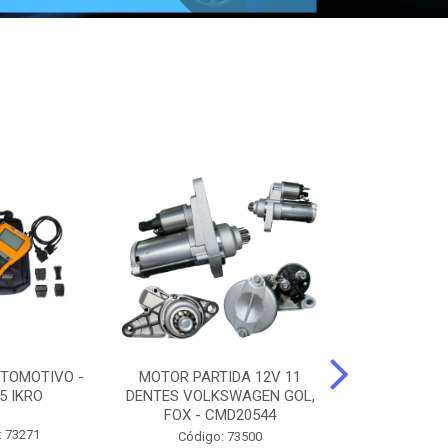
TOMOTIVO -
MOTOR PARTIDA 12V 11
ALTERNADO
5 IKRO
DENTES VOLKSWAGEN GOL,
AMPERES FIAT
FOX - CMD20544
UNO - CMD7
: 73271
Código: 73500
Código: