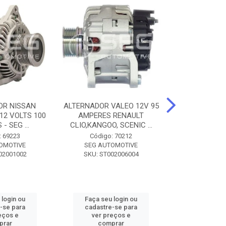
OR NISSAN
ALTERNADOR VALEO 12V 95
ALTERNADOR 
 12 VOLTS 100
AMPERES RENAULT
SEM POLIA A
- SEG ...
CLIO,KANGOO, SCENIC ...
8500 - SF
: 69223
Código: 70212
Código:
OMOTIVE
SEG AUTOMOTIVE
SEG AUT
02001002
SKU: ST002006004
SKU: SF0
 login ou
Faça seu login ou
Faça seu 
-se para
cadastre-se para
cadastre
eços e
ver preços e
ver pr
prar
comprar
comp