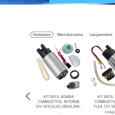
Destaques
Mais buscados
Lançamentos
FREIOS DOT 3
KIT REFIL BOMBA
KIT REFIL
PARAFLU -
COMBUSTIVEL INTERNA
COMBUSTIV
02 PARAFLU
12V VEICULOS GASOLINA -
FLEX 12V VE
...
o: 74435
Código