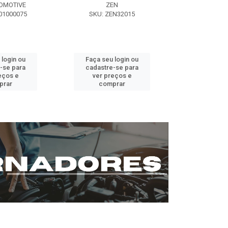
OMOTIVE
ZEN
SEG AUT
01000075
SKU: ZEN32015
SKU: ST0
 login ou
Faça seu login ou
Faça seu 
-se para
cadastre-se para
cadastre
eços e
ver preços e
ver pr
prar
comprar
comp