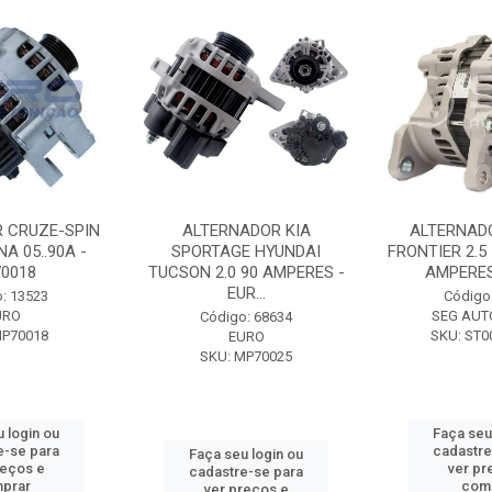
 CRUZE-SPIN
ALTERNADOR KIA
ALTERNAD
A 05..90A -
SPORTAGE HYUNDAI
FRONTIER 2.5
0018
TUCSON 2.0 90 AMPERES -
AMPERES 
EUR...
: 13523
Código
URO
SEG AUT
Código: 68634
MP70018
SKU: ST0
EURO
SKU: MP70025
 login ou
Faça seu
e-se para
cadastre
Faça seu login ou
reços e
ver pr
cadastre-se para
prar
com
ver preços e