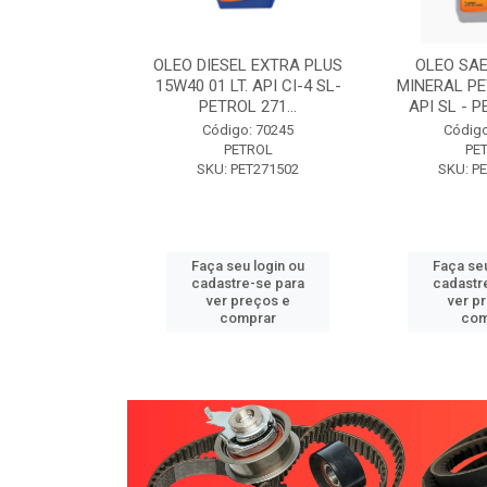
W30 XISTO
OLEO DIESEL EXTRA PLUS
OLEO SAE
3 1 LITRO -
15W40 01 LT. API CI-4 SL-
MINERAL PE
89 PETROL
PETROL 271...
API SL - P
o: 71946
Código: 70245
Código
TROL
PETROL
PE
ET271589
SKU: PET271502
SKU: P
u login ou
Faça seu login ou
Faça seu
e-se para
cadastre-se para
cadastr
reços e
ver preços e
ver p
mprar
comprar
com