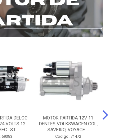
RTIDA DELCO
MOTOR PARTIDA 12V 11
MOTOR PARTI
24 VOLTS 12
DENTES VOLKSWAGEN GOL,
12 DENTES 
EG- ST...
SAVEIRO, VOYAGE ...
BENZ AXOR, 
: 69383
Código: 71472
Código: