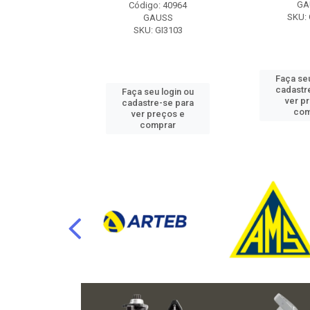
RAFLU
GA
Código: 40964
F10.7302
SKU: 
GAUSS
SKU: GI3103
u login ou
Faça seu
e-se para
cadastr
Faça seu login ou
reços e
ver p
cadastre-se para
mprar
com
ver preços e
comprar