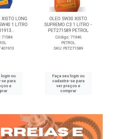
 XISTO LONG
OLEO 5W30 XISTO
OLEO DIESEL
15W40 1 LITRO
SUPREMO C3 1 LITRO -
15W40 01 LT. 
1913...
PET271589 PETROL
PETROL 
: 71584
Código: 71946
Código:
ROL
PETROL
PET
T401913
SKU: PET271589
SKU: PE
 login ou
Faça seu login ou
Faça seu 
-se para
cadastre-se para
cadastre
eços e
ver preços e
ver pr
prar
comprar
comp