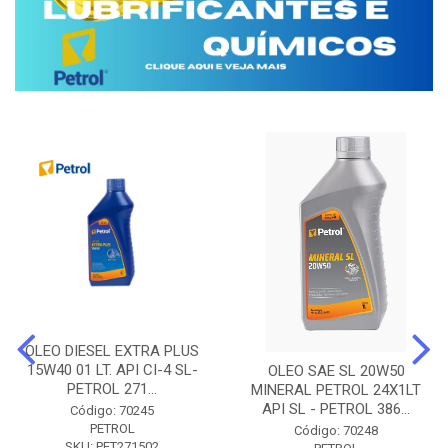
OLEO DIESEL EXTRA PLUS
15W40 01 LT. API CI-4 SL-
OLEO SAE SL 20W50
PETROL 271...
MINERAL PETROL 24X1LT
API SL - PETROL 386...
Código: 70245
PETROL
Código: 70248
SKU: PET271502