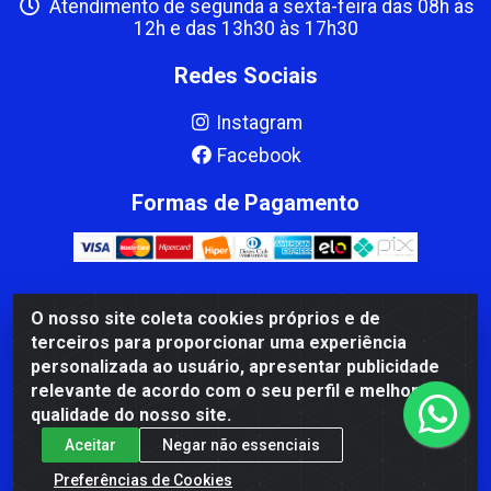
Atendimento de segunda a sexta-feira das 08h às
12h e das 13h30 às 17h30
Redes Sociais
Instagram
Facebook
Formas de Pagamento
O nosso site coleta cookies próprios e de
CBP MACEDO COMERCIO PEÇAS LTDA Matriz - av Mauro
terceiros para proporcionar uma experiência
Miranda Madureira, 1249 - Coramara , Cachoeiro de
personalizada ao usuário, apresentar publicidade
Itapemirim/ES - CEP 29.311-310 - CNPJ 00.502.680/0001-41
relevante de acordo com o seu perfil e melhorar a
qualidade do nosso site.
Aceitar
Negar não essenciais
Preferências de Cookies