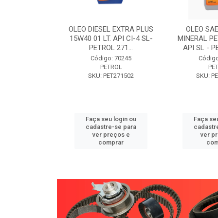
W30 XISTO
OLEO DIESEL EXTRA PLUS
OLEO SAE
3 1 LITRO -
15W40 01 LT. API CI-4 SL-
MINERAL PE
89 PETROL
PETROL 271...
API SL - P
o: 71946
Código: 70245
Código
TROL
PETROL
PE
ET271589
SKU: PET271502
SKU: P
u login ou
Faça seu login ou
Faça seu
e-se para
cadastre-se para
cadastr
reços e
ver preços e
ver p
mprar
comprar
com