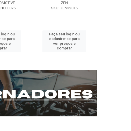
OMOTIVE
ZEN
SEG AUT
01000075
SKU: ZEN32015
SKU: ST0
 login ou
Faça seu login ou
Faça seu 
-se para
cadastre-se para
cadastre
eços e
ver preços e
ver pr
prar
comprar
comp