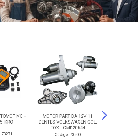
TOMOTIVO -
MOTOR PARTIDA 12V 11
ALTERNADO
5 IKRO
DENTES VOLKSWAGEN GOL,
AMPERES FIAT
FOX - CMD20544
UNO - CMD7
: 73271
Código: 73500
Código: