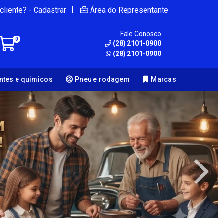
|
cliente? - Cadastrar
Área do Representante
Fale Conosco
0
(28) 2101-0900
(28) 2101-0900
antes e quimicos
Pneu e rodagem
Marcas