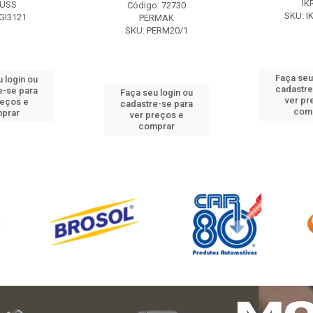
IK
USS
Código: 72730
SKU: I
GI3121
PERMAK
SKU: PERM20/1
Faça seu
 login ou
cadastre
e-se para
Faça seu login ou
ver pr
reços e
cadastre-se para
com
prar
ver preços e
comprar