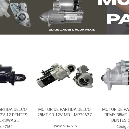
ARTIDA DELCO
MOTOR DE PARTIDA DELCO
MOTOR DE PA
2V 12 DENTES
28MT 9D 12V MB - MP20627
REMY 38MT 
LKSWAG...
DENTES S
Código: 47635
: 47631
Código