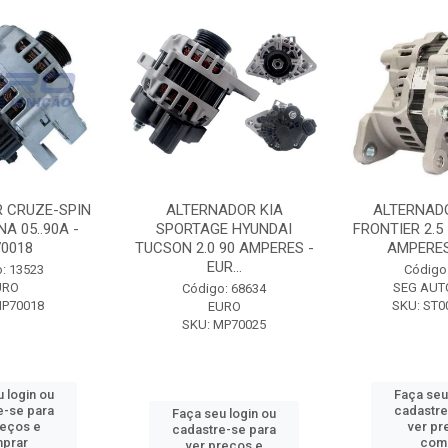
 CRUZE-SPIN
ALTERNADOR KIA
ALTERNAD
A 05..90A -
SPORTAGE HYUNDAI
FRONTIER 2.5
0018
TUCSON 2.0 90 AMPERES -
AMPERES 
EUR...
: 13523
Código
URO
SEG AUT
Código: 68634
MP70018
SKU: ST0
EURO
SKU: MP70025
 login ou
Faça seu
e-se para
cadastre
Faça seu login ou
reços e
ver pr
cadastre-se para
prar
com
ver preços e