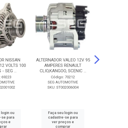
OR NISSAN
ALTERNADOR VALEO 12V 95
ALTERNADOR 
 12 VOLTS 100
AMPERES RENAULT
SEM POLIA A
- SEG ...
CLIO,KANGOO, SCENIC ...
8500 - SF
: 69223
Código: 70212
Código:
OMOTIVE
SEG AUTOMOTIVE
SEG AUT
02001002
SKU: ST002006004
SKU: SF0
 login ou
Faça seu login ou
Faça seu 
-se para
cadastre-se para
cadastre
eços e
ver preços e
ver pr
prar
comprar
comp