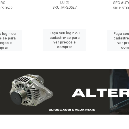
EURO
URO
SEG AUT
SKU: MP20627
MP20622
SKU: ST0
Faça seu login ou
 login ou
Faça seu
cadastre-se para
e-se para
cadastre
ver preços e
reços e
ver pr
comprar
prar
com