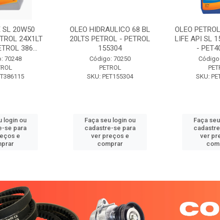
 SL 20W50
OLEO HIDRAULICO 68 BL
OLEO PETROL
TROL 24X1LT
20LTS PETROL - PETROL
LIFE API SL 
ETROL 386...
155304
- PET40
: 70248
Código: 70250
Código
TROL
PETROL
PET
ET386115
SKU: PET155304
SKU: PE
 login ou
Faça seu login ou
Faça seu
e-se para
cadastre-se para
cadastre
reços e
ver preços e
ver pr
prar
comprar
com