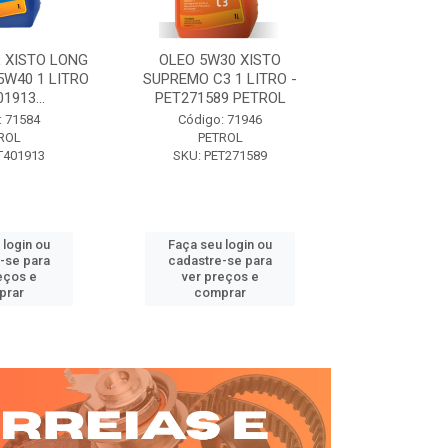
 XISTO LONG
OLEO 5W30 XISTO
OLEO DIESEL
15W40 1 LITRO
SUPREMO C3 1 LITRO -
15W40 01 LT. 
1913...
PET271589 PETROL
PETROL 
: 71584
Código: 71946
Código:
ROL
PETROL
PET
T401913
SKU: PET271589
SKU: PE
 login ou
Faça seu login ou
Faça seu 
-se para
cadastre-se para
cadastre
eços e
ver preços e
ver pr
prar
comprar
comp