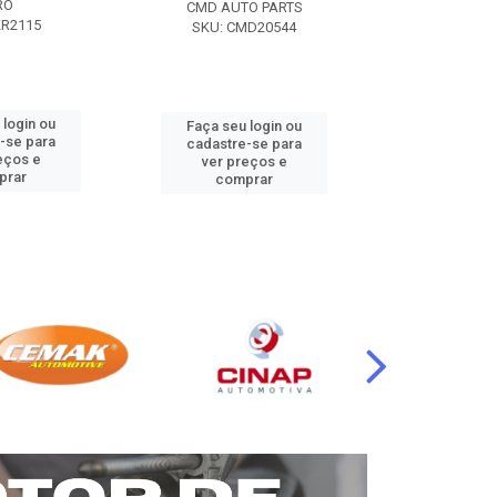
RO
CMD AUTO PARTS
CMD AUT
KR2115
SKU: CMD20544
SKU: CM
 login ou
Faça seu login ou
Faça seu 
-se para
cadastre-se para
cadastre
eços e
ver preços e
ver pr
prar
comprar
comp