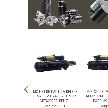
ARTIDA BOSCH
MOTOR DE PARTIDA DELCO
MOTOR DE P
NTES MANCAL
REMY 37MT 24V 12 DENTES
REMY 37MT 1
ERCEDES-...
MERCEDES-BENZ...
FORD VO
o: 74219
Código: 18181
Código