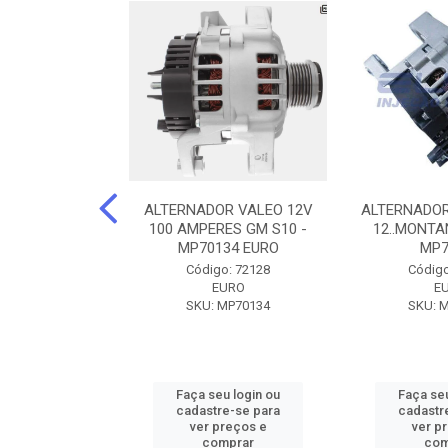
DOR CORSA-
ALTERNADOR VALEO 12V
ALTERNADOR
 12V 100A 12V
100 AMPERES GM S10 -
12..MONTAN
N42010
MP70134 EURO
MP7
o: 72905
Código: 72128
Código
ZEN
EURO
E
ZEN42010
SKU: MP70134
SKU: 
u login ou
Faça seu login ou
Faça seu
e-se para
cadastre-se para
cadastr
reços e
ver preços e
ver p
mprar
comprar
com