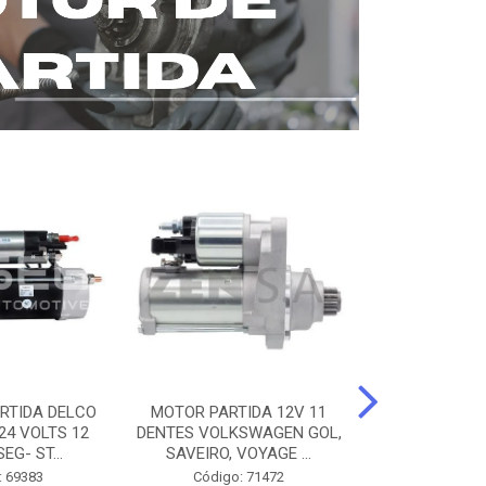
RTIDA DELCO
MOTOR PARTIDA 12V 11
MOTOR PARTI
24 VOLTS 12
DENTES VOLKSWAGEN GOL,
12 DENTES 
EG- ST...
SAVEIRO, VOYAGE ...
BENZ AXOR, 
: 69383
Código: 71472
Código: