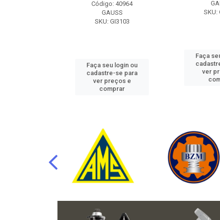
RAFLU
GA
Código: 40964
F10.7302
SKU: 
GAUSS
SKU: GI3103
u login ou
Faça seu
e-se para
cadastr
Faça seu login ou
reços e
ver p
cadastre-se para
mprar
com
ver preços e
comprar