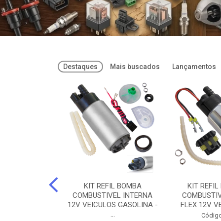
Destaques
Mais buscados
Lançamentos
FREIOS DOT 3
KIT REFIL BOMBA
KIT REFIL
PARAFLU -
COMBUSTIVEL INTERNA
COMBUSTIV
02 PARAFLU
12V VEICULOS GASOLINA -
FLEX 12V VE
...
o: 74435
Código