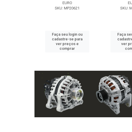
EXE
EURO
E
 NX2105
SKU: MP20621
SKU: 
u login ou
Faça seu login ou
Faça seu
e-se para
cadastre-se para
cadastr
reços e
ver preços e
ver p
mprar
comprar
com