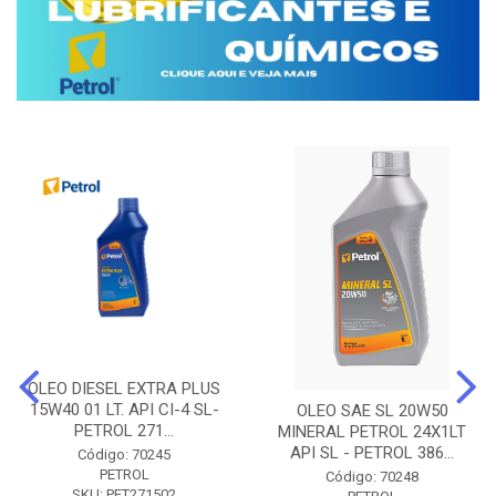
OLEO DIESEL EXTRA PLUS
15W40 01 LT. API CI-4 SL-
OLEO SAE SL 20W50
PETROL 271...
MINERAL PETROL 24X1LT
API SL - PETROL 386...
Código: 70245
PETROL
Código: 70248
SKU: PET271502