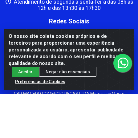
Atendimento de segunda a sexta-feira das 08h às
12h e das 13h30 às 17h30
Redes Sociais
Instagram
O nosso site coleta cookies próprios e de
terceiros para proporcionar uma experiência
Facebook
personalizada ao usuário, apresentar publicidade
Formas de Pagamento
relevante de acordo com o seu perfil e melhorar a
qualidade do nosso site.
Aceitar
Negar não essenciais
Preferências de Cookies
CBP MACEDO COMERCIO PEÇAS LTDA Matriz - av Mauro
Miranda Madureira, 1249 - Coramara , Cachoeiro de
Itapemirim/ES - CEP 29.311-310 - CNPJ 00.502.680/0001-41