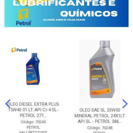
OLEO DIESEL EXTRA PLUS
15W40 01 LT. API CI-4 SL-
OLEO SAE SL 20W50
PETROL 271...
MINERAL PETROL 24X1LT
API SL - PETROL 386...
Código: 70245
PETROL
Código: 70248
SKU: PET271502