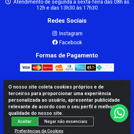
Atendimento de segunda a sexta-feira das 08h às
12h e das 13h30 às 17h30
Redes Sociais
Instagram
Facebook
Formas de Pagamento
O nosso site coleta cookies próprios e de
CBP MACEDO COMERCIO PEÇAS LTDA Matriz - av Mauro
terceiros para proporcionar uma experiência
Miranda Madureira, 1249 - Coramara , Cachoeiro de
personalizada ao usuário, apresentar publicidade
Itapemirim/ES - CEP 29.311-310 - CNPJ 00.502.680/0001-41
relevante de acordo com o seu perfil e melhorar a
qualidade do nosso site.
Aceitar
Negar não essenciais
Preferências de Cookies