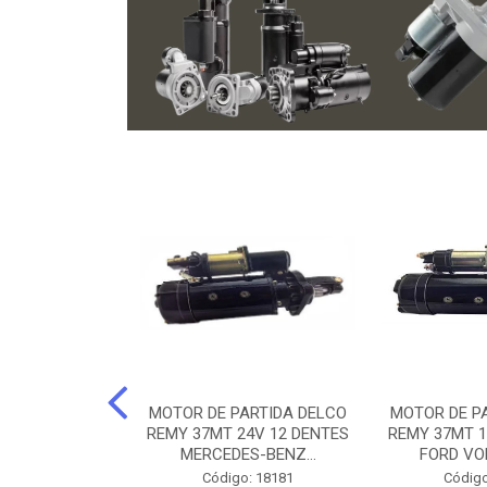
ARTIDA BOSCH
MOTOR DE PARTIDA DELCO
MOTOR DE P
NTES MANCAL
REMY 37MT 24V 12 DENTES
REMY 37MT 1
ERCEDES-...
MERCEDES-BENZ...
FORD VO
o: 74219
Código: 18181
Código