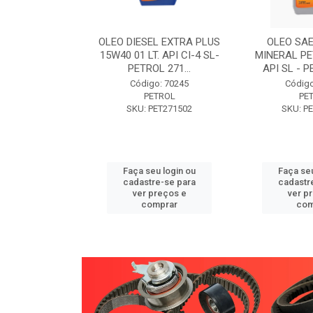
W30 XISTO
OLEO DIESEL EXTRA PLUS
OLEO SAE
3 1 LITRO -
15W40 01 LT. API CI-4 SL-
MINERAL PE
89 PETROL
PETROL 271...
API SL - P
o: 71946
Código: 70245
Código
TROL
PETROL
PE
ET271589
SKU: PET271502
SKU: P
u login ou
Faça seu login ou
Faça seu
e-se para
cadastre-se para
cadastr
reços e
ver preços e
ver p
mprar
comprar
com