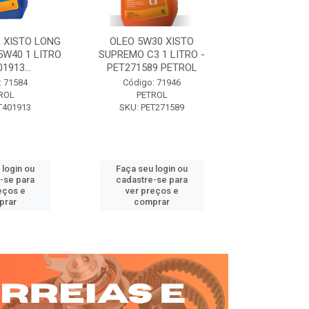
 XISTO LONG
OLEO 5W30 XISTO
OLEO DIESEL
15W40 1 LITRO
SUPREMO C3 1 LITRO -
15W40 01 LT. 
1913...
PET271589 PETROL
PETROL 
: 71584
Código: 71946
Código:
ROL
PETROL
PET
T401913
SKU: PET271589
SKU: PE
 login ou
Faça seu login ou
Faça seu 
-se para
cadastre-se para
cadastre
eços e
ver preços e
ver pr
prar
comprar
comp