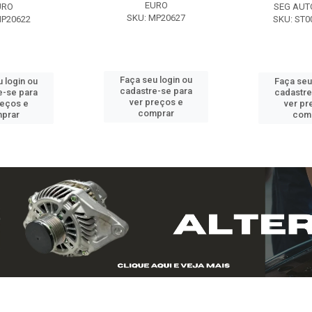
EURO
URO
SEG AUT
SKU: MP20627
MP20622
SKU: ST0
Faça seu login ou
 login ou
Faça seu
cadastre-se para
e-se para
cadastre
ver preços e
reços e
ver pr
comprar
prar
com