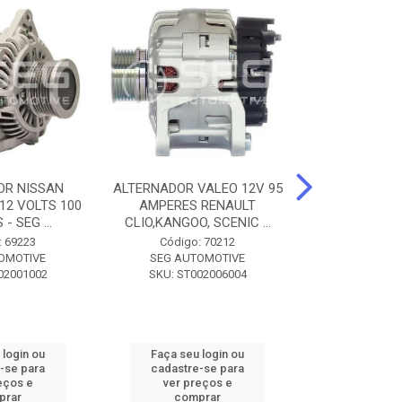
OR NISSAN
ALTERNADOR VALEO 12V 95
ALTERNADOR 
 12 VOLTS 100
AMPERES RENAULT
SEM POLIA A
- SEG ...
CLIO,KANGOO, SCENIC ...
8500 - SF
: 69223
Código: 70212
Código:
OMOTIVE
SEG AUTOMOTIVE
SEG AUT
02001002
SKU: ST002006004
SKU: SF0
 login ou
Faça seu login ou
Faça seu 
-se para
cadastre-se para
cadastre
eços e
ver preços e
ver pr
prar
comprar
comp