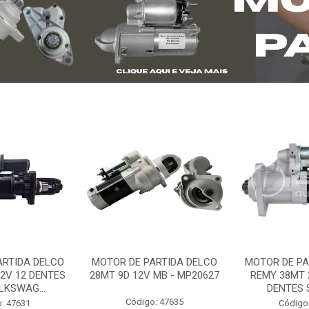
ARTIDA DELCO
MOTOR DE PARTIDA DELCO
MOTOR DE PA
2V 12 DENTES
28MT 9D 12V MB - MP20627
REMY 38MT 
LKSWAG...
DENTES S
Código: 47635
: 47631
Código