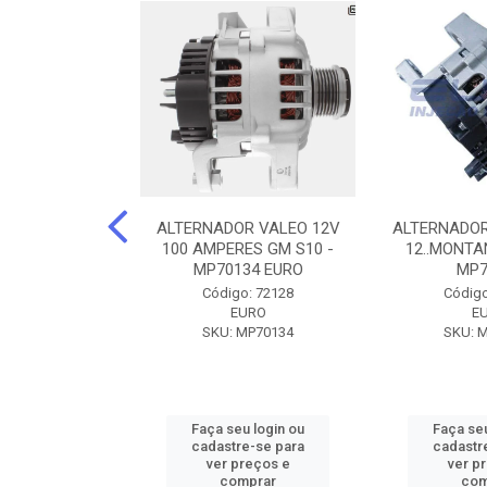
DOR CORSA-
ALTERNADOR VALEO 12V
ALTERNADOR
 12V 100A 12V
100 AMPERES GM S10 -
12..MONTAN
N42010
MP70134 EURO
MP7
o: 72905
Código: 72128
Código
ZEN
EURO
E
ZEN42010
SKU: MP70134
SKU: 
u login ou
Faça seu login ou
Faça seu
e-se para
cadastre-se para
cadastr
reços e
ver preços e
ver p
mprar
comprar
com