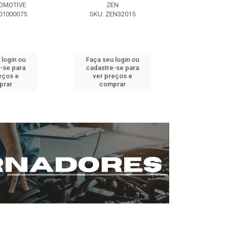
OMOTIVE
ZEN
SEG AUT
01000075
SKU: ZEN32015
SKU: ST0
 login ou
Faça seu login ou
Faça seu 
-se para
cadastre-se para
cadastre
eços e
ver preços e
ver pr
prar
comprar
comp