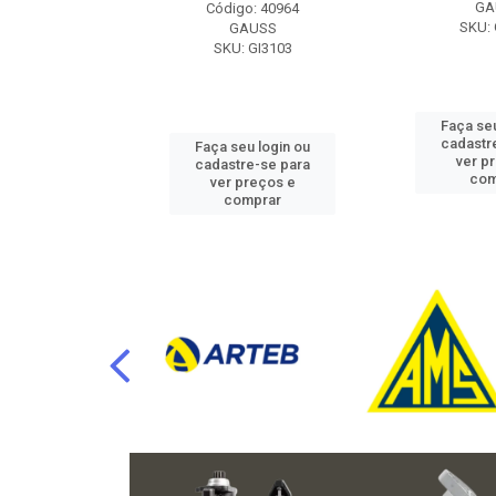
RAFLU
GA
Código: 40964
F10.7302
SKU: 
GAUSS
SKU: GI3103
u login ou
Faça seu
e-se para
cadastr
Faça seu login ou
reços e
ver p
cadastre-se para
mprar
com
ver preços e
comprar