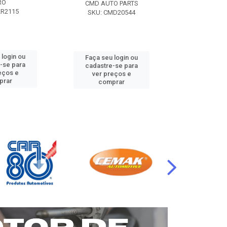
RO
CMD AUTO PARTS
CMD AUT
KR2115
SKU: CMD20544
SKU: CM
 login ou
Faça seu login ou
Faça seu 
-se para
cadastre-se para
cadastre
eços e
ver preços e
ver pr
prar
comprar
comp