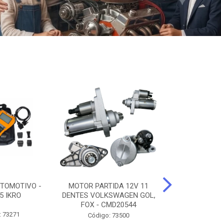
TOMOTIVO -
MOTOR PARTIDA 12V 11
ALTERNADO
5 IKRO
DENTES VOLKSWAGEN GOL,
AMPERES FIAT
FOX - CMD20544
UNO - CMD7
: 73271
Código: 73500
Código: