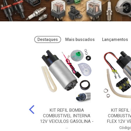
Destaques
Mais buscados
Lançamentos
FREIOS DOT 3
KIT REFIL BOMBA
KIT REFIL
PARAFLU -
COMBUSTIVEL INTERNA
COMBUSTIV
02 PARAFLU
12V VEICULOS GASOLINA -
FLEX 12V VE
...
o: 74435
Código