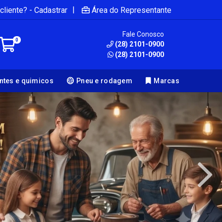
|
cliente? - Cadastrar
Área do Representante
Fale Conosco
0
(28) 2101-0900
(28) 2101-0900
antes e quimicos
Pneu e rodagem
Marcas