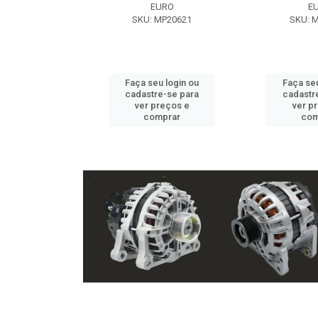
EXE
EURO
E
 NX2105
SKU: MP20621
SKU: 
u login ou
Faça seu login ou
Faça seu
e-se para
cadastre-se para
cadastr
reços e
ver preços e
ver p
mprar
comprar
com