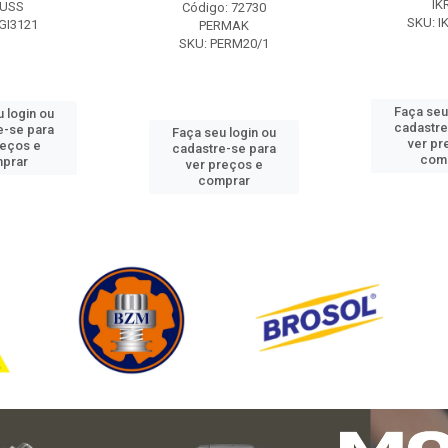
IK
USS
Código: 72730
SKU: I
GI3121
PERMAK
SKU: PERM20/1
Faça seu
 login ou
cadastre
e-se para
Faça seu login ou
ver pr
reços e
cadastre-se para
com
prar
ver preços e
comprar