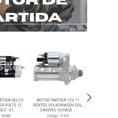
RTIDA DELCO
MOTOR PARTIDA 12V 11
MOTOR PARTI
24 VOLTS 12
DENTES VOLKSWAGEN GOL,
12 DENTES 
EG- ST...
SAVEIRO, VOYAGE ...
BENZ AXOR, 
: 69383
Código: 71472
Código: