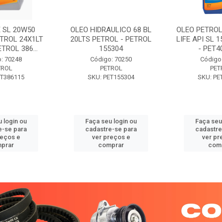
 SL 20W50
OLEO HIDRAULICO 68 BL
OLEO PETROL
TROL 24X1LT
20LTS PETROL - PETROL
LIFE API SL 
ETROL 386...
155304
- PET40
: 70248
Código: 70250
Código
TROL
PETROL
PET
ET386115
SKU: PET155304
SKU: PE
 login ou
Faça seu login ou
Faça seu
e-se para
cadastre-se para
cadastre
reços e
ver preços e
ver pr
prar
comprar
com