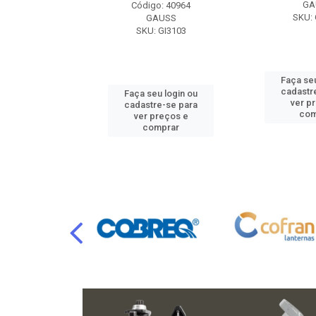
RAFLU
GA
Código: 40964
F10.7302
SKU: 
GAUSS
SKU: GI3103
u login ou
Faça seu
e-se para
cadastr
Faça seu login ou
reços e
ver p
cadastre-se para
mprar
com
ver preços e
comprar