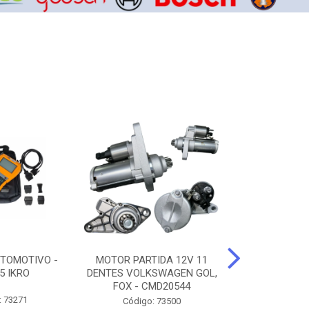
TOMOTIVO -
MOTOR PARTIDA 12V 11
ALTERNADO
5 IKRO
DENTES VOLKSWAGEN GOL,
AMPERES FIAT
FOX - CMD20544
UNO - CMD7
: 73271
Código: 73500
Código: