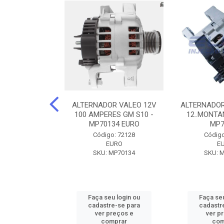
DOR CORSA-
ALTERNADOR VALEO 12V
ALTERNADOR
 12V 100A 12V
100 AMPERES GM S10 -
12..MONTAN
N42010
MP70134 EURO
MP7
o: 72905
Código: 72128
Código
ZEN
EURO
E
ZEN42010
SKU: MP70134
SKU: 
u login ou
Faça seu login ou
Faça seu
e-se para
cadastre-se para
cadastr
reços e
ver preços e
ver p
mprar
comprar
com