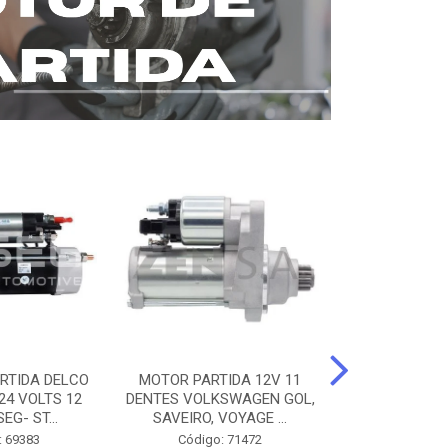
RTIDA DELCO
MOTOR PARTIDA 12V 11
MOTOR PARTI
24 VOLTS 12
DENTES VOLKSWAGEN GOL,
12 DENTES 
EG- ST...
SAVEIRO, VOYAGE ...
BENZ AXOR, 
: 69383
Código: 71472
Código: