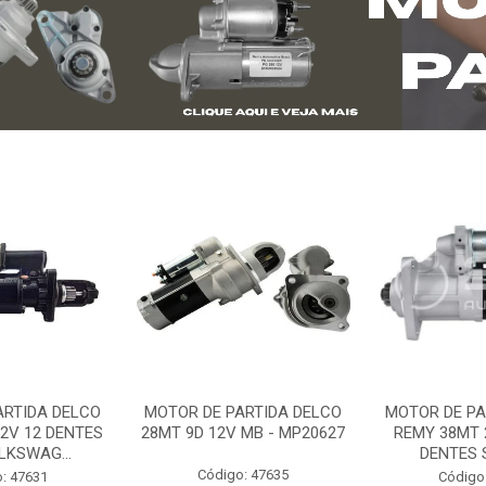
ARTIDA DELCO
MOTOR DE PARTIDA DELCO
MOTOR DE PA
2V 12 DENTES
28MT 9D 12V MB - MP20627
REMY 38MT 
LKSWAG...
DENTES S
Código: 47635
: 47631
Código