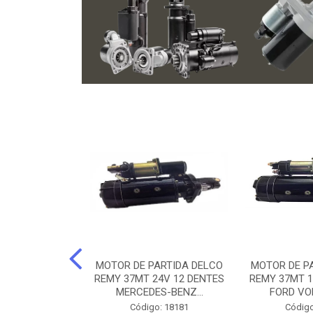
ARTIDA BOSCH
MOTOR DE PARTIDA DELCO
MOTOR DE P
NTES MANCAL
REMY 37MT 24V 12 DENTES
REMY 37MT 1
ERCEDES-...
MERCEDES-BENZ...
FORD VO
o: 74219
Código: 18181
Código