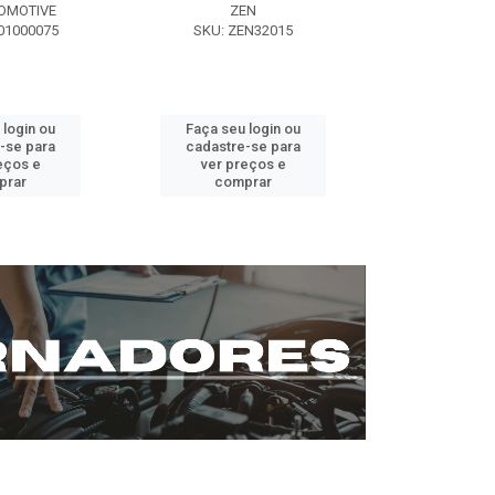
OMOTIVE
ZEN
SEG AUT
01000075
SKU: ZEN32015
SKU: ST0
 login ou
Faça seu login ou
Faça seu 
-se para
cadastre-se para
cadastre
eços e
ver preços e
ver pr
prar
comprar
comp