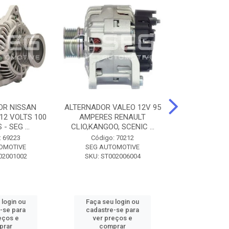
OR NISSAN
ALTERNADOR VALEO 12V 95
ALTERNADOR 
 12 VOLTS 100
AMPERES RENAULT
SEM POLIA A
- SEG ...
CLIO,KANGOO, SCENIC ...
8500 - SF
: 69223
Código: 70212
Código:
OMOTIVE
SEG AUTOMOTIVE
SEG AUT
02001002
SKU: ST002006004
SKU: SF0
 login ou
Faça seu login ou
Faça seu 
-se para
cadastre-se para
cadastre
eços e
ver preços e
ver pr
prar
comprar
comp