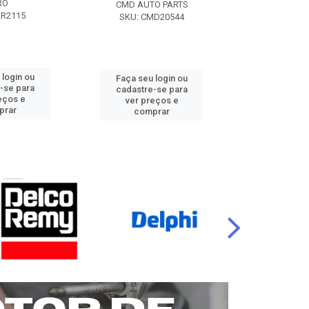
RO
CMD AUTO PARTS
CMD AUT
KR2115
SKU: CMD20544
SKU: CM
 login ou
Faça seu login ou
Faça seu 
-se para
cadastre-se para
cadastre
eços e
ver preços e
ver pr
prar
comprar
comp