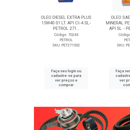
W30 XISTO
OLEO DIESEL EXTRA PLUS
OLEO SAE
3 1 LITRO -
15W40 01 LT. API CI-4 SL-
MINERAL PE
89 PETROL
PETROL 271...
API SL - P
o: 71946
Código: 70245
Código
TROL
PETROL
PE
ET271589
SKU: PET271502
SKU: P
u login ou
Faça seu login ou
Faça seu
e-se para
cadastre-se para
cadastr
reços e
ver preços e
ver p
mprar
comprar
com