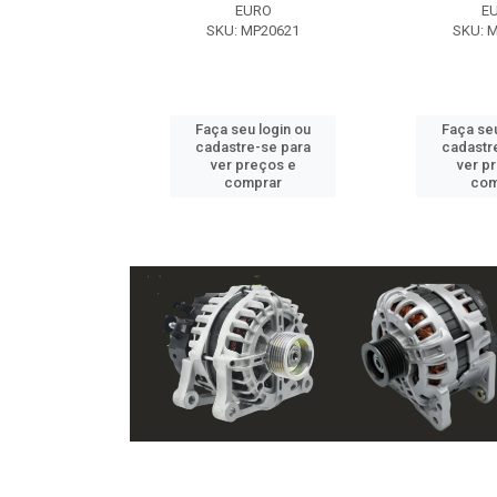
EXE
EURO
E
 NX2105
SKU: MP20621
SKU: 
u login ou
Faça seu login ou
Faça seu
e-se para
cadastre-se para
cadastr
reços e
ver preços e
ver p
mprar
comprar
com