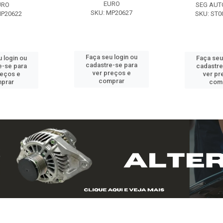
EURO
URO
SEG AUT
SKU: MP20627
MP20622
SKU: ST0
Faça seu login ou
 login ou
Faça seu
cadastre-se para
e-se para
cadastre
ver preços e
reços e
ver pr
comprar
prar
com