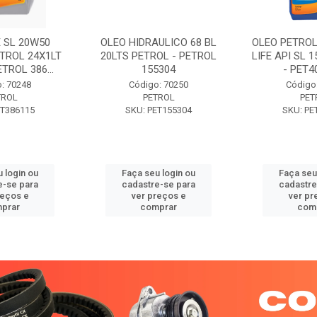
 SL 20W50
OLEO HIDRAULICO 68 BL
OLEO PETROL
TROL 24X1LT
20LTS PETROL - PETROL
LIFE API SL 
ETROL 386...
155304
- PET40
: 70248
Código: 70250
Código
TROL
PETROL
PET
ET386115
SKU: PET155304
SKU: PE
 login ou
Faça seu login ou
Faça seu
e-se para
cadastre-se para
cadastre
reços e
ver preços e
ver pr
prar
comprar
com