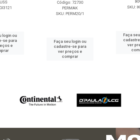
IK
USS
Código: 72730
SKU: I
GI3121
PERMAK
SKU: PERM20/1
Faça seu
 login ou
cadastre
e-se para
Faça seu login ou
ver pr
reços e
cadastre-se para
com
prar
ver preços e
comprar