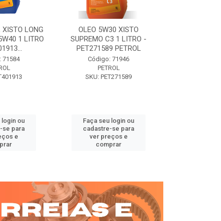
 XISTO LONG
OLEO 5W30 XISTO
OLEO DIESEL
15W40 1 LITRO
SUPREMO C3 1 LITRO -
15W40 01 LT. 
1913...
PET271589 PETROL
PETROL 
: 71584
Código: 71946
Código:
ROL
PETROL
PET
T401913
SKU: PET271589
SKU: PE
 login ou
Faça seu login ou
Faça seu 
-se para
cadastre-se para
cadastre
eços e
ver preços e
ver pr
prar
comprar
comp