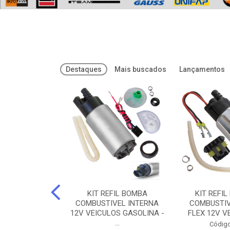
Destaques
Mais buscados
Lançamentos
FREIOS DOT 3
KIT REFIL BOMBA
KIT REFIL
PARAFLU -
COMBUSTIVEL INTERNA
COMBUSTIV
02 PARAFLU
12V VEICULOS GASOLINA -
FLEX 12V VE
...
o: 74435
Código