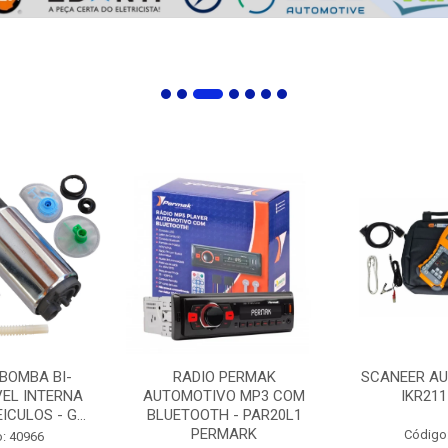
 BOMBA BI-
RADIO PERMAK
SCANEER AU
EL INTERNA
AUTOMOTIVO MP3 COM
IKR211
ICULOS - G...
BLUETOOTH - PAR20L1
PERMARK
Código
: 40966