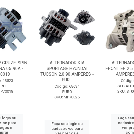
 CRUZE-SPIN
ALTERNADOR KIA
ALTERNAD
A 05..90A -
SPORTAGE HYUNDAI
FRONTIER 2.5
0018
TUCSON 2.0 90 AMPERES -
AMPERES 
EUR...
: 13523
Código
URO
SEG AUT
Código: 68634
MP70018
SKU: ST0
EURO
SKU: MP70025
 login ou
Faça seu
e-se para
cadastre
Faça seu login ou
reços e
ver pr
cadastre-se para
prar
com
ver preços e