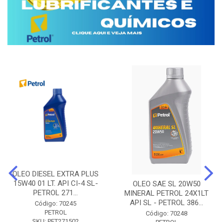
OLEO DIESEL EXTRA PLUS
15W40 01 LT. API CI-4 SL-
OLEO SAE SL 20W50
PETROL 271...
MINERAL PETROL 24X1LT
API SL - PETROL 386...
Código: 70245
PETROL
Código: 70248
SKU: PET271502