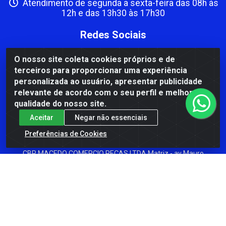
Atendimento de segunda a sexta-feira das 08h às
12h e das 13h30 às 17h30
Redes Sociais
Instagram
O nosso site coleta cookies próprios e de
terceiros para proporcionar uma experiência
Facebook
personalizada ao usuário, apresentar publicidade
Formas de Pagamento
relevante de acordo com o seu perfil e melhorar a
qualidade do nosso site.
Aceitar
Negar não essenciais
Preferências de Cookies
CBP MACEDO COMERCIO PEÇAS LTDA Matriz - av Mauro
Miranda Madureira, 1249 - Coramara , Cachoeiro de
Itapemirim/ES - CEP 29.311-310 - CNPJ 00.502.680/0001-41