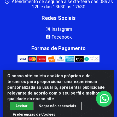
Atendimento de segunda a sexta-feira das 08h às
12h e das 13h30 às 17h30
Redes Sociais
Instagram
Facebook
Formas de Pagamento
O nosso site coleta cookies próprios e de
CBP MACEDO COMERCIO PEÇAS LTDA Matriz - av Mauro
terceiros para proporcionar uma experiência
Miranda Madureira, 1249 - Coramara , Cachoeiro de
personalizada ao usuário, apresentar publicidade
Itapemirim/ES - CEP 29.311-310 - CNPJ 00.502.680/0001-41
relevante de acordo com o seu perfil e melhorar a
qualidade do nosso site.
Aceitar
Negar não essenciais
Preferências de Cookies