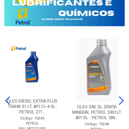
OLEO DIESEL EXTRA PLUS
15W40 01 LT. API CI-4 SL-
OLEO SAE SL 20W50
PETROL 271...
MINERAL PETROL 24X1LT
API SL - PETROL 386...
Código: 70245
PETROL
Código: 70248
SKU: PET271502