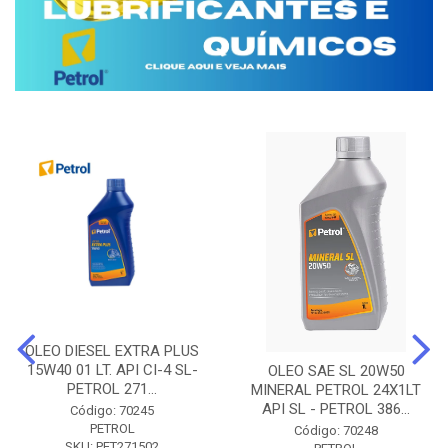
OLEO DIESEL EXTRA PLUS
15W40 01 LT. API CI-4 SL-
OLEO SAE SL 20W50
PETROL 271...
MINERAL PETROL 24X1LT
API SL - PETROL 386...
Código: 70245
PETROL
Código: 70248
SKU: PET271502