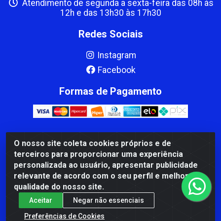
Atendimento de segunda a sexta-feira das 08h às
12h e das 13h30 às 17h30
Redes Sociais
Instagram
Facebook
Formas de Pagamento
O nosso site coleta cookies próprios e de
CBP MACEDO COMERCIO PEÇAS LTDA Matriz - av Mauro
terceiros para proporcionar uma experiência
Miranda Madureira, 1249 - Coramara , Cachoeiro de
personalizada ao usuário, apresentar publicidade
Itapemirim/ES - CEP 29.311-310 - CNPJ 00.502.680/0001-41
relevante de acordo com o seu perfil e melhorar a
qualidade do nosso site.
Aceitar
Negar não essenciais
Preferências de Cookies