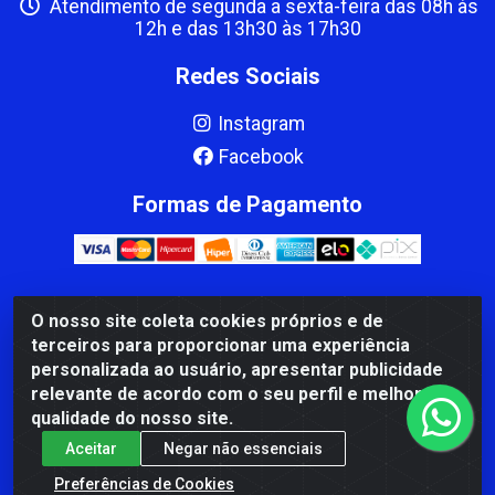
Atendimento de segunda a sexta-feira das 08h às
12h e das 13h30 às 17h30
Redes Sociais
Instagram
Facebook
Formas de Pagamento
O nosso site coleta cookies próprios e de
CBP MACEDO COMERCIO PEÇAS LTDA Matriz - av Mauro
terceiros para proporcionar uma experiência
Miranda Madureira, 1249 - Coramara , Cachoeiro de
personalizada ao usuário, apresentar publicidade
Itapemirim/ES - CEP 29.311-310 - CNPJ 00.502.680/0001-41
relevante de acordo com o seu perfil e melhorar a
qualidade do nosso site.
Aceitar
Negar não essenciais
Preferências de Cookies