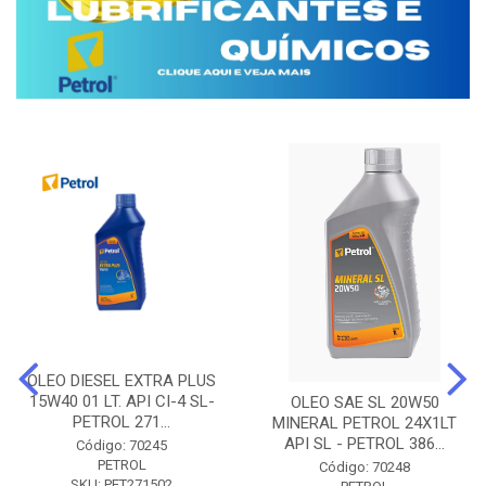
OLEO DIESEL EXTRA PLUS
15W40 01 LT. API CI-4 SL-
OLEO SAE SL 20W50
PETROL 271...
MINERAL PETROL 24X1LT
API SL - PETROL 386...
Código: 70245
PETROL
Código: 70248
SKU: PET271502