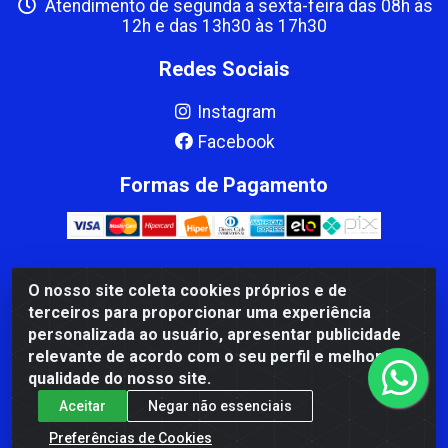
Atendimento de segunda a sexta-feira das 08h às
12h e das 13h30 às 17h30
Redes Sociais
Instagram
Facebook
Formas de Pagamento
O nosso site coleta cookies próprios e de
CBP MACEDO COMERCIO PEÇAS LTDA Matriz - av Mauro
terceiros para proporcionar uma experiência
Miranda Madureira, 1249 - Coramara , Cachoeiro de
personalizada ao usuário, apresentar publicidade
Itapemirim/ES - CEP 29.311-310 - CNPJ 00.502.680/0001-41
relevante de acordo com o seu perfil e melhorar a
qualidade do nosso site.
Aceitar
Negar não essenciais
Preferências de Cookies