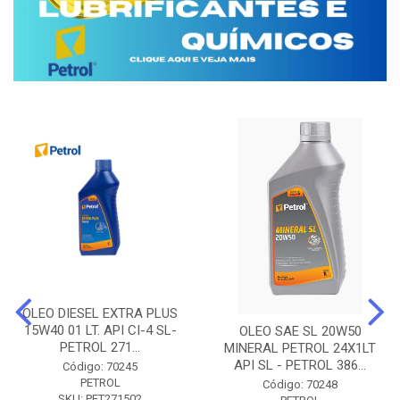
OLEO DIESEL EXTRA PLUS
15W40 01 LT. API CI-4 SL-
OLEO SAE SL 20W50
PETROL 271...
MINERAL PETROL 24X1LT
API SL - PETROL 386...
Código: 70245
PETROL
Código: 70248
SKU: PET271502