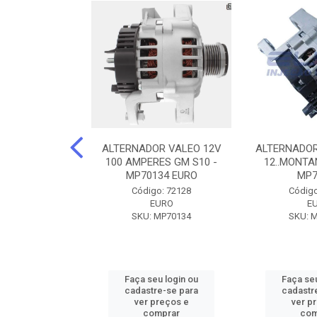
DOR CORSA-
ALTERNADOR VALEO 12V
ALTERNADOR
 12V 100A 12V
100 AMPERES GM S10 -
12..MONTAN
N42010
MP70134 EURO
MP7
o: 72905
Código: 72128
Código
ZEN
EURO
E
ZEN42010
SKU: MP70134
SKU: 
u login ou
Faça seu login ou
Faça seu
e-se para
cadastre-se para
cadastr
reços e
ver preços e
ver p
mprar
comprar
com