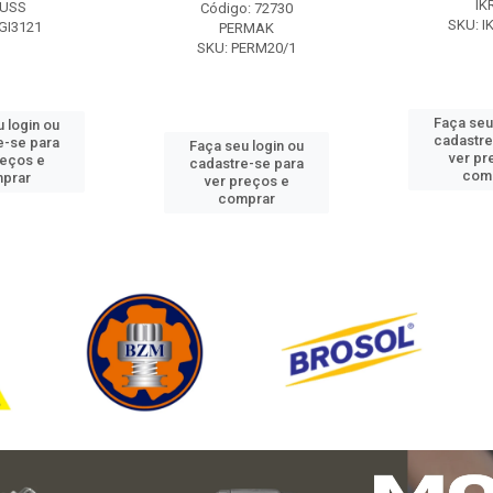
IK
USS
Código: 72730
SKU: I
GI3121
PERMAK
SKU: PERM20/1
Faça seu
 login ou
cadastre
e-se para
Faça seu login ou
ver pr
reços e
cadastre-se para
com
prar
ver preços e
comprar