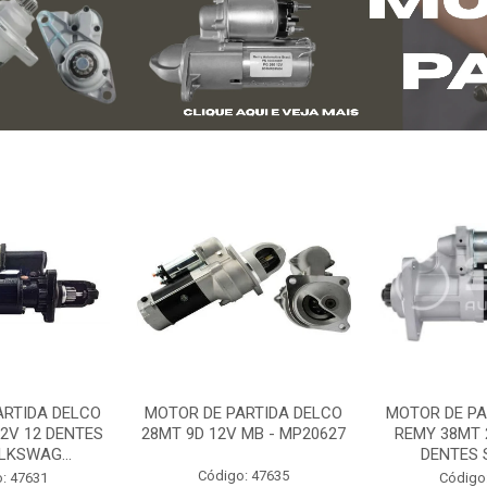
ARTIDA DELCO
MOTOR DE PARTIDA DELCO
MOTOR DE PA
2V 12 DENTES
28MT 9D 12V MB - MP20627
REMY 38MT 
LKSWAG...
DENTES S
Código: 47635
: 47631
Código