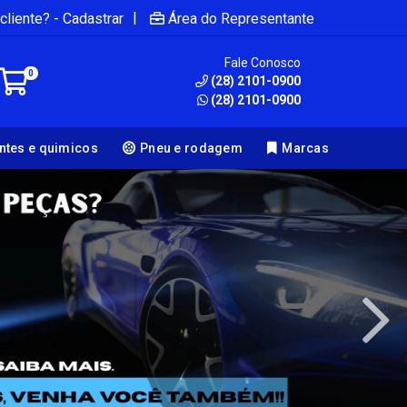
|
cliente? - Cadastrar
Área do Representante
Fale Conosco
0
(28) 2101-0900
(28) 2101-0900
antes e quimicos
Pneu e rodagem
Marcas