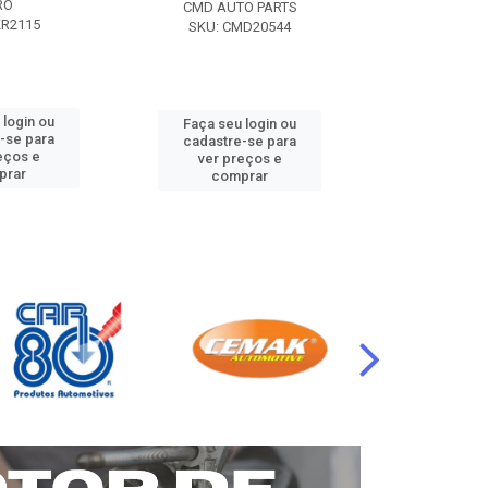
RO
CMD AUTO PARTS
CMD AUT
KR2115
SKU: CMD20544
SKU: CM
 login ou
Faça seu login ou
Faça seu 
-se para
cadastre-se para
cadastre
eços e
ver preços e
ver pr
prar
comprar
comp