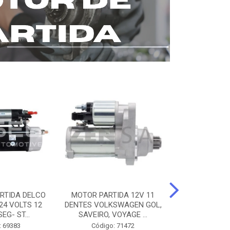
RTIDA DELCO
MOTOR PARTIDA 12V 11
MOTOR PARTI
24 VOLTS 12
DENTES VOLKSWAGEN GOL,
12 DENTES 
EG- ST...
SAVEIRO, VOYAGE ...
BENZ AXOR, 
: 69383
Código: 71472
Código: