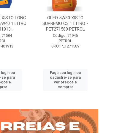
 XISTO LONG
OLEO 5W30 XISTO
OLEO DIESEL
15W40 1 LITRO
SUPREMO C3 1 LITRO -
15W40 01 LT. 
1913...
PET271589 PETROL
PETROL 
: 71584
Código: 71946
Código:
ROL
PETROL
PET
T401913
SKU: PET271589
SKU: PE
 login ou
Faça seu login ou
Faça seu 
-se para
cadastre-se para
cadastre
eços e
ver preços e
ver pr
prar
comprar
comp