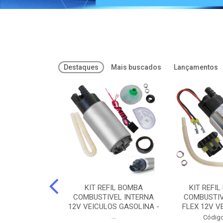
Destaques
Mais buscados
Lançamentos
FREIOS DOT 3
KIT REFIL BOMBA
KIT REFIL
PARAFLU -
COMBUSTIVEL INTERNA
COMBUSTIV
02 PARAFLU
12V VEICULOS GASOLINA -
FLEX 12V VE
...
o: 74435
Código