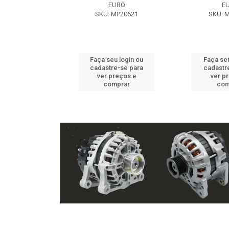
EXE
EURO
E
 NX2105
SKU: MP20621
SKU: 
u login ou
Faça seu login ou
Faça seu
e-se para
cadastre-se para
cadastr
reços e
ver preços e
ver p
mprar
comprar
com