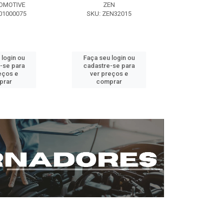
OMOTIVE
ZEN
SEG AUT
01000075
SKU: ZEN32015
SKU: ST0
 login ou
Faça seu login ou
Faça seu 
-se para
cadastre-se para
cadastre
eços e
ver preços e
ver pr
prar
comprar
comp