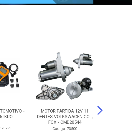
TOMOTIVO -
MOTOR PARTIDA 12V 11
ALTERNADO
5 IKRO
DENTES VOLKSWAGEN GOL,
AMPERES FIAT
FOX - CMD20544
UNO - CMD7
: 73271
Código: 73500
Código: