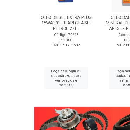
W30 XISTO
OLEO DIESEL EXTRA PLUS
OLEO SAE
3 1 LITRO -
15W40 01 LT. API CI-4 SL-
MINERAL PE
89 PETROL
PETROL 271...
API SL - P
o: 71946
Código: 70245
Código
TROL
PETROL
PE
ET271589
SKU: PET271502
SKU: P
u login ou
Faça seu login ou
Faça seu
e-se para
cadastre-se para
cadastr
reços e
ver preços e
ver p
mprar
comprar
com