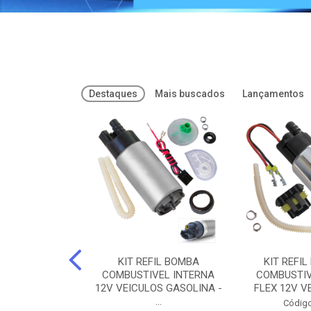
Destaques
Mais buscados
Lançamentos
FREIOS DOT 3
KIT REFIL BOMBA
KIT REFIL
PARAFLU -
COMBUSTIVEL INTERNA
COMBUSTIV
02 PARAFLU
12V VEICULOS GASOLINA -
FLEX 12V VE
...
o: 74435
Código