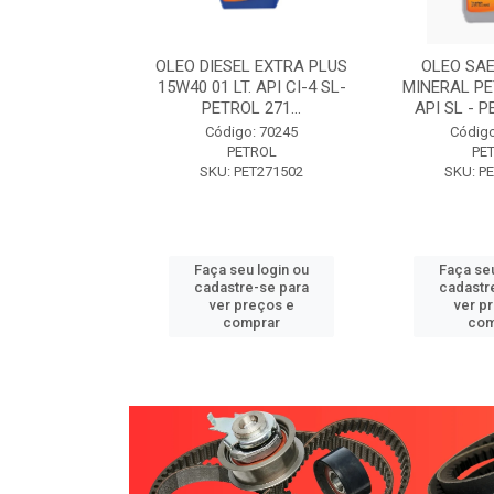
W30 XISTO
OLEO DIESEL EXTRA PLUS
OLEO SAE
3 1 LITRO -
15W40 01 LT. API CI-4 SL-
MINERAL PE
89 PETROL
PETROL 271...
API SL - P
o: 71946
Código: 70245
Código
TROL
PETROL
PE
ET271589
SKU: PET271502
SKU: P
u login ou
Faça seu login ou
Faça seu
e-se para
cadastre-se para
cadastr
reços e
ver preços e
ver p
mprar
comprar
com