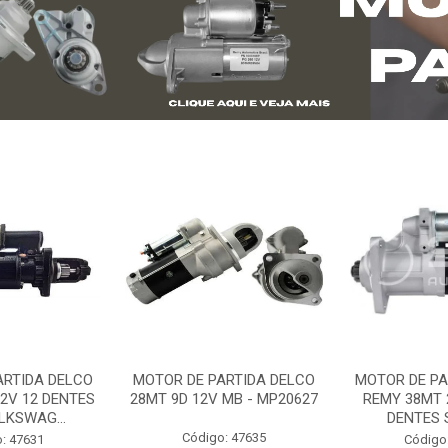
ARTIDA DELCO
MOTOR DE PARTIDA DELCO
MOTOR DE PA
2V 12 DENTES
28MT 9D 12V MB - MP20627
REMY 38MT 
LKSWAG...
DENTES S
Código: 47635
: 47631
Código