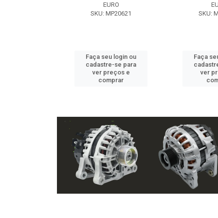
EXE
EURO
E
 NX2105
SKU: MP20621
SKU: 
u login ou
Faça seu login ou
Faça seu
e-se para
cadastre-se para
cadastr
reços e
ver preços e
ver p
mprar
comprar
com