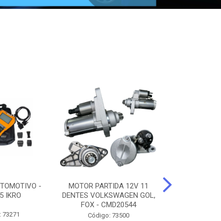
TOMOTIVO -
MOTOR PARTIDA 12V 11
ALTERNADO
5 IKRO
DENTES VOLKSWAGEN GOL,
AMPERES FIAT
FOX - CMD20544
UNO - CMD7
: 73271
Código: 73500
Código: