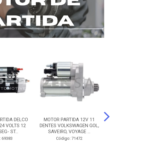
RTIDA DELCO
MOTOR PARTIDA 12V 11
MOTOR PARTI
24 VOLTS 12
DENTES VOLKSWAGEN GOL,
12 DENTES 
EG- ST...
SAVEIRO, VOYAGE ...
BENZ AXOR, 
: 69383
Código: 71472
Código: