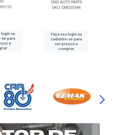
RO
CMD AUTO PARTS
CMD AUT
KR2115
SKU: CMD20544
SKU: CM
 login ou
Faça seu login ou
Faça seu 
-se para
cadastre-se para
cadastre
eços e
ver preços e
ver pr
prar
comprar
comp