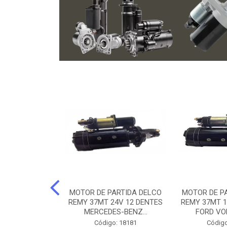
ARTIDA BOSCH
MOTOR DE PARTIDA DELCO
MOTOR DE P
NTES MANCAL
REMY 37MT 24V 12 DENTES
REMY 37MT 1
ERCEDES-...
MERCEDES-BENZ...
FORD VO
o: 74219
Código: 18181
Código