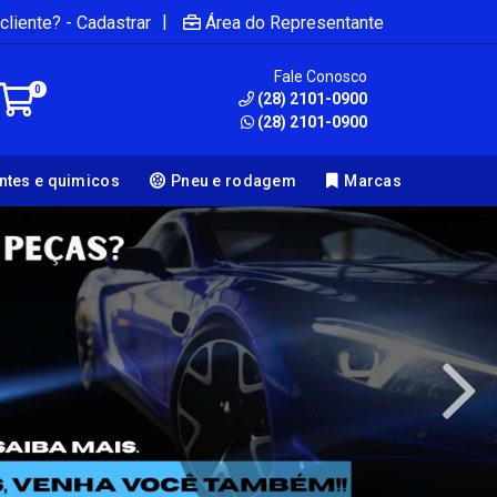
|
cliente? - Cadastrar
Área do Representante
Fale Conosco
0
(28) 2101-0900
(28) 2101-0900
antes e quimicos
Pneu e rodagem
Marcas