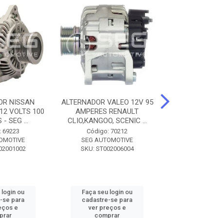
OR NISSAN
ALTERNADOR VALEO 12V 95
ALTERNADOR 
 12 VOLTS 100
AMPERES RENAULT
SEM POLIA A
- SEG ...
CLIO,KANGOO, SCENIC ...
8500 - SF
: 69223
Código: 70212
Código:
OMOTIVE
SEG AUTOMOTIVE
SEG AUT
02001002
SKU: ST002006004
SKU: SF0
 login ou
Faça seu login ou
Faça seu 
-se para
cadastre-se para
cadastre
eços e
ver preços e
ver pr
prar
comprar
comp