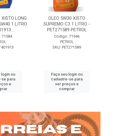
 XISTO LONG
OLEO 5W30 XISTO
OLEO DIESEL
15W40 1 LITRO
SUPREMO C3 1 LITRO -
15W40 01 LT. 
1913...
PET271589 PETROL
PETROL 
: 71584
Código: 71946
Código:
ROL
PETROL
PET
T401913
SKU: PET271589
SKU: PE
 login ou
Faça seu login ou
Faça seu 
-se para
cadastre-se para
cadastre
eços e
ver preços e
ver pr
prar
comprar
comp