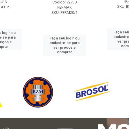
IK
USS
Código: 72730
SKU: I
GI3121
PERMAK
SKU: PERM20/1
Faça seu
 login ou
cadastre
e-se para
Faça seu login ou
ver pr
reços e
cadastre-se para
com
prar
ver preços e
comprar