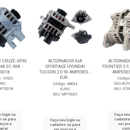
 CRUZE-SPIN
ALTERNADOR KIA
ALTERNAD
A 05..90A -
SPORTAGE HYUNDAI
FRONTIER 2.5
0018
TUCSON 2.0 90 AMPERES -
AMPERES 
EUR...
: 13523
Código
URO
SEG AUT
Código: 68634
MP70018
SKU: ST0
EURO
SKU: MP70025
 login ou
Faça seu
e-se para
cadastre
Faça seu login ou
reços e
ver pr
cadastre-se para
prar
com
ver preços e