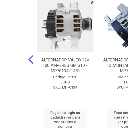
DOR CORSA-
ALTERNADOR VALEO 12V
ALTERNADOR
 12V 100A 12V
100 AMPERES GM S10 -
12..MONTAN
N42010
MP70134 EURO
MP7
o: 72905
Código: 72128
Código
ZEN
EURO
E
ZEN42010
SKU: MP70134
SKU: 
u login ou
Faça seu login ou
Faça seu
e-se para
cadastre-se para
cadastr
reços e
ver preços e
ver p
mprar
comprar
com