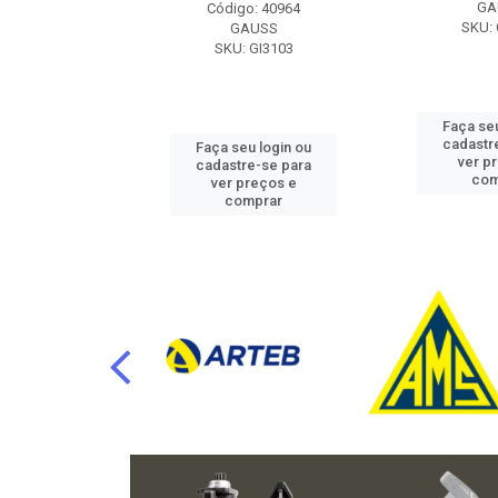
RAFLU
GA
Código: 40964
F10.7302
SKU: 
GAUSS
SKU: GI3103
u login ou
Faça seu
e-se para
cadastr
Faça seu login ou
reços e
ver p
cadastre-se para
mprar
com
ver preços e
comprar