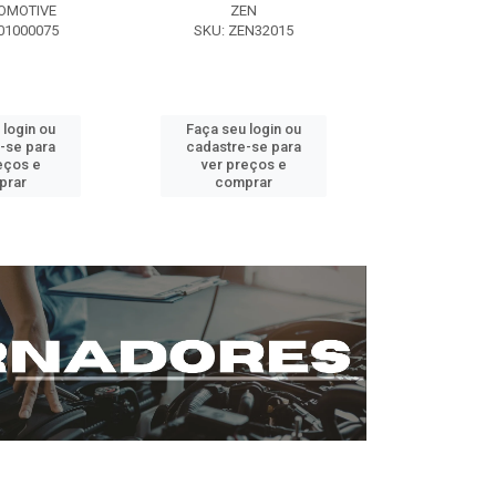
OMOTIVE
ZEN
SEG AUT
01000075
SKU: ZEN32015
SKU: ST0
 login ou
Faça seu login ou
Faça seu 
-se para
cadastre-se para
cadastre
eços e
ver preços e
ver pr
prar
comprar
comp