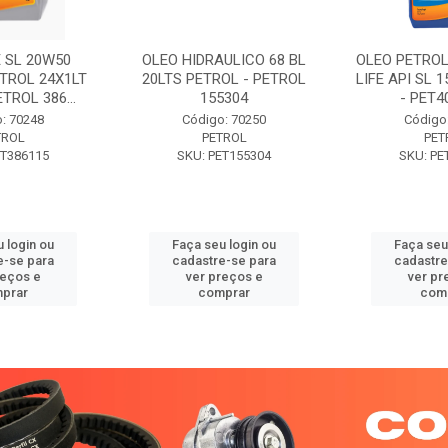
 SL 20W50
OLEO HIDRAULICO 68 BL
OLEO PETROL
TROL 24X1LT
20LTS PETROL - PETROL
LIFE API SL 
ETROL 386...
155304
- PET40
: 70248
Código: 70250
Código
TROL
PETROL
PET
ET386115
SKU: PET155304
SKU: PE
 login ou
Faça seu login ou
Faça seu
e-se para
cadastre-se para
cadastre
reços e
ver preços e
ver pr
prar
comprar
com