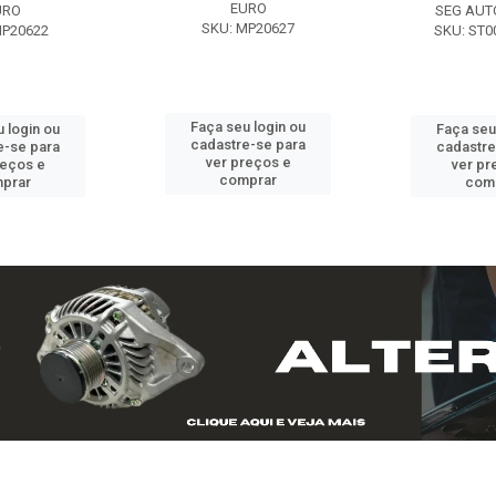
EURO
URO
SEG AUT
SKU: MP20627
MP20622
SKU: ST0
Faça seu login ou
 login ou
Faça seu
cadastre-se para
e-se para
cadastre
ver preços e
reços e
ver pr
comprar
prar
com