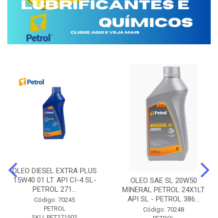
OLEO DIESEL EXTRA PLUS
15W40 01 LT. API CI-4 SL-
OLEO SAE SL 20W50
PETROL 271...
MINERAL PETROL 24X1LT
API SL - PETROL 386...
Código: 70245
PETROL
Código: 70248
SKU: PET271502