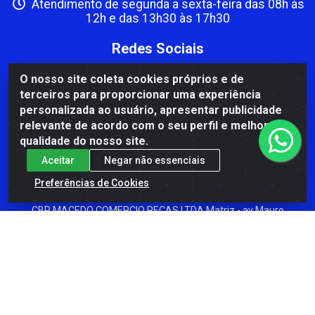
Atendimento de segunda a sexta-feira das 08h às
12h e das 13h30 às 17h30
Redes Sociais
Instagram
O nosso site coleta cookies próprios e de
terceiros para proporcionar uma experiência
Facebook
personalizada ao usuário, apresentar publicidade
relevante de acordo com o seu perfil e melhorar a
Formas de Pagamento
qualidade do nosso site.
Aceitar
Negar não essenciais
Preferências de Cookies
CBP MACEDO COMERCIO PEÇAS LTDA Matriz - av Mauro
Miranda Madureira, 1249 - Coramara , Cachoeiro de
Itapemirim/ES - CEP 29.311-310 - CNPJ 00.502.680/0001-41