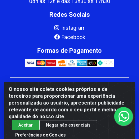
08h às 12h e das 13h30 às 17h30
Redes Sociais
Instagram
Facebook
Formas de Pagamento
CBP MACEDO COMERCIO PEÇAS LTDA Matriz - av
O nosso site coleta cookies próprios e de
Mauro Miranda Madureira, 1249 - Coramara , Cachoeiro
terceiros para proporcionar uma experiência
de Itapemirim/ES - CEP 29.311-310 - CNPJ
personalizada ao usuário, apresentar publicidade
00.502.680/0001-41
relevante de acordo com o seu perfil e melhorar a
qualidade do nosso site.
Aceitar
Negar não essenciais
Preferências de Cookies