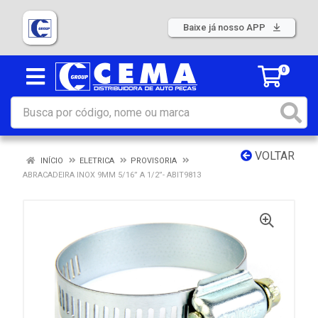
Baixe já nosso APP
0
VOLTAR
INÍCIO
ELETRICA
PROVISORIA
ABRACADEIRA INOX 9MM 5/16” A 1/2”- ABIT9813