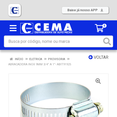
Baixe já nosso APP
0
VOLTAR
INÍCIO
ELETRICA
PROVISORIA
ABRACADEIRA INOX 9MM 3/4” A 1”- ABIT91925