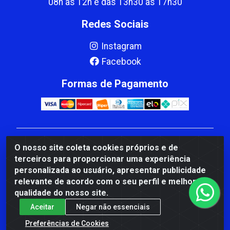
08h às 12h e das 13h30 às 17h30
Redes Sociais
Instagram
Facebook
Formas de Pagamento
CBP MACEDO COMERCIO PEÇAS LTDA Matriz - av
O nosso site coleta cookies próprios e de
Mauro Miranda Madureira, 1249 - Coramara , Cachoeiro
terceiros para proporcionar uma experiência
de Itapemirim/ES - CEP 29.311-310 - CNPJ
personalizada ao usuário, apresentar publicidade
00.502.680/0001-41
relevante de acordo com o seu perfil e melhorar a
qualidade do nosso site.
Aceitar
Negar não essenciais
Preferências de Cookies