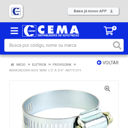
Baixe já nosso APP
0
VOLTAR
INÍCIO
ELETRICA
PROVISORIA
ABRACADEIRA INOX 9MM 1/2” A 3/4”- ABIT91319