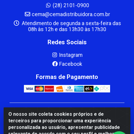
(28) 2101-0900
cema@cemadistribuidora.com.br
Atendimento de segunda a sexta-feira das
08h às 12h e das 13h30 às 17h30
Redes Sociais
Instagram
Facebook
Formas de Pagamento
CBP MACEDO COMERCIO PEÇAS LTDA Matriz - av
O nosso site coleta cookies próprios e de
Mauro Miranda Madureira, 1249 - Coramara , Cachoeiro
terceiros para proporcionar uma experiência
de Itapemirim/ES - CEP 29.311-310 - CNPJ
personalizada ao usuário, apresentar publicidade
00.502.680/0001-41
relevante de acordo com o seu perfil e melhorar a